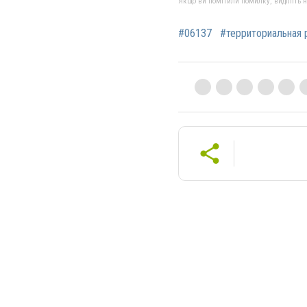
Якщо ви помітили помилку, виділіть нео
#06137
#территориальная