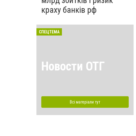
млрд збитків і ризик
краху банків рф
СПЕЦТЕМА
Новости ОТГ
Всі матеріали тут