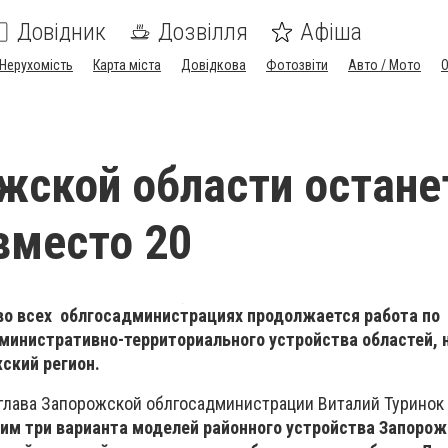
Довідник
Дозвілля
Афіша
Нерухомість
Карта міста
Довідкова
Фотозвіти
Авто / Мото
жской области остане
вместо 20
 во всех облгосадминистрациях продолжается работа по
инистративно-территориального устройства областей, н
ский регион.
глава Запорожской облгосадминистрации Виталий Туринок
им три варианта моделей районного устройства Запорож