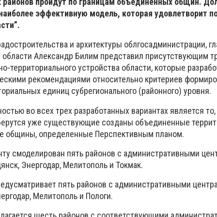
х районов пройдут по границам объединенных общин. Д
наиболее эффективную модель, которая удовлетворит п
сти”.
радостроительства и архитектуры облгосадминистрации, г
 области Александр Билим представил присутствующим тр
о-территориального устройства области, которые разрабо
ческими рекомендациями относительно критериев формир
ориальных единиц субрегионального (районного) уровня.
стью во всех трех разработанных вариантах является то, 
берутся уже существующие созданы объединенные терри
е общины, определенные Перспективным планом.
нту смоделирован пять районов с административными цен
янск, Энергодар, Мелитополь и Токмак.
редусматривает пять районов с административными центра
ергодар, Мелитополь и Пологи.
длагается шесть районов с соответствующими администр