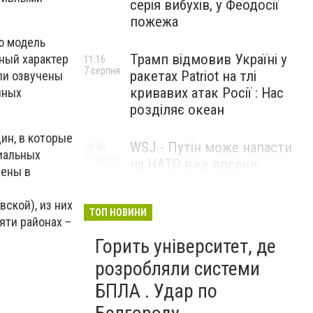
серія вибухів, у Феодосії
пожежа
ю модель
Трамп відмовив Україні у
ный характер
11:16
7 серпня
ракетах Patriot на тлі
ли озвучены
кривавих атак Росії : Нас
нных
розділяє океан
ин, в которые
WSJ - Путін може напасти
10:46
иальных
7 серпня
на НАТО вже восени:
чены в
розвідка США опублікувала
новий прогноз
ской), из них
ТОП НОВИНИ
яти районах –
Горить університет, де
розробляли системи
БПЛА . Удар по