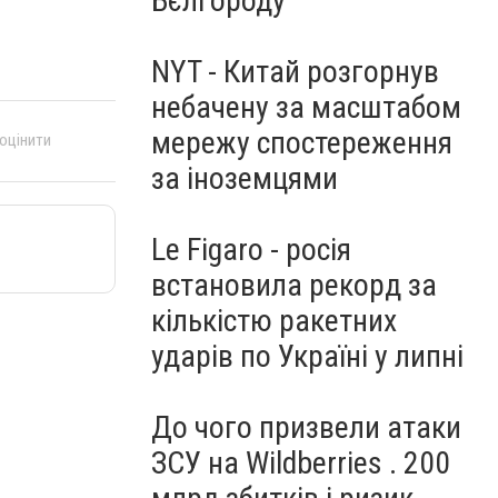
Бєлгороду
NYT - Китай розгорнув
небачену за масштабом
мережу спостереження
 оцінити
за іноземцями
Le Figaro - росія
встановила рекорд за
кількістю ракетних
ударів по Україні у липні
До чого призвели атаки
ЗСУ на Wildberries . 200