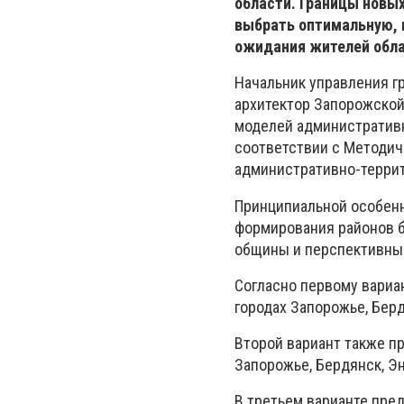
области. Границы новы
выбрать оптимальную, 
ожидания жителей обла
Начальник управления г
архитектор Запорожской
моделей административн
соответствии с Методи
административно-террит
Принципиальной особенно
формирования районов 
общины и перспективны
Согласно первому вариа
городах Запорожье, Берд
Второй вариант также п
Запорожье, Бердянск, Эн
В третьем варианте пре