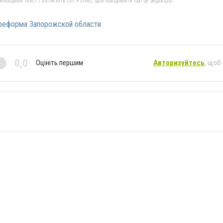
бхідний текст і натисніть Ctrl + Enter, щоб повідомити про це редакцію
 реформа Запорожской области
0,0
Оцініть першим
Авторизуйтесь
, щоб