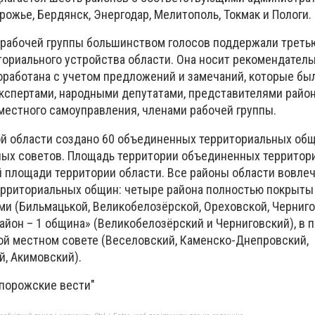
рожье, Бердянск, Энергодар, Мелитополь, Токмак и Пологи.
 рабочей группы большинством голосов поддержали треть
ориального устройства области. Она носит рекомендатель
оработана с учетом предложений и замечаний, которые бы
кспертами, народными депутатами, представителями райо
местного самоуправления, членами рабочей группы.
й области создано 60 объединенных территориальных общ
ных советов. Площадь территории объединенных территор
й площади территории области. Все районы области вовле
ерриториальных общин: четыре района полностью покрыты
 (Бильмацькой, Великобелозёрской, Ореховской, Чернигов
айон – 1 община» (Великобелозёрский и Черниговский), в п
ой местном совете (Веселовский, Каменско-Днепровский,
й, Акимовский).
апорожские вести"