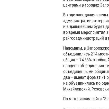
центрами в городах Запо
В ходе заседания члены
административно-террит
и в дальнейшем будет д
во время мероприятия э
райгосадминистраций и 
Напомним, в Запорожско
объединились 214 мест
общин – 74,33% от обще
процесс объединения т
объединенными общинами
два – имеют формат «1 р
не объединились по одн
Михайловский, Розовски
По материалам сайта "З