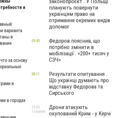
законопроєкт . У Польщі
олжны
планують повернути
отребности и
українцям право на
отримання окремих видів
лавный
допомог
и варианта
таны в
Федоров пояснив, що
09:43
ования
потрібно змінити в
мобілізації . «200+ тисяч у
СЗЧ»
что за основу
ториальные
Результати опитування .
08:11
Що українці думають про
трами в
відставку Федорова та
Сирського
ми в городах
Дрони атакують
13:25
7 серпня
окупований Крим - у Керчі
ативными