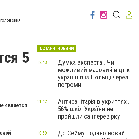
Оголошення
ОСТАННІ НОВИНИ
тся 5
Думка експерта . Чи
12:43
можливий масовий відтік
українців із Польщі через
погроми
Антисанітарія в укриттях .
11:42
е является
56% шкіл України не
пройшли санперевірку
До Сейму подано новий
ской
10:59