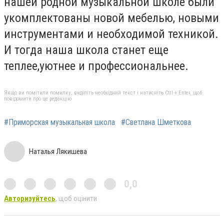
нашей родной музыкальной школе были
укомплектованы новой мебелью, новыми
инструментами и необходимой техникой.
И тогда наша школа станет еще
теплее,уютнее и профессиональнее.
Якщо ви помітили помилку, виділіть необхідний текст і натисніть Ctrl + Enter, щоб
повідомити про це редакцію
#Приморская музыкальная школа
#Светлана Шметкова
Наталья Лякишева
0,0
Авторизуйтесь
, щоб оцінити