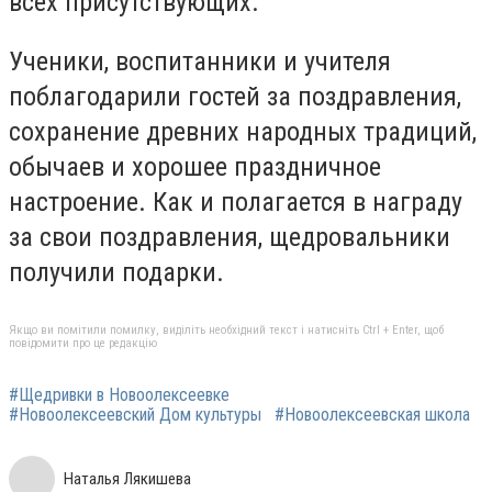
всех присутствующих.
Ученики, воспитанники и учителя
поблагодарили гостей за поздравления,
сохранение древних народных традиций,
обычаев и хорошее праздничное
настроение. Как и полагается в награду
за свои поздравления, щедровальники
получили подарки.
Якщо ви помітили помилку, виділіть необхідний текст і натисніть Ctrl + Enter, щоб
повідомити про це редакцію
#Щедривки в Новоолексеевке
#Новоолексеевский Дом культуры
#Новоолексеевская школа
Наталья Лякишева