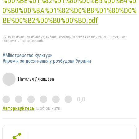
%D0%BE%D1%82%D1%80%D0%B5%D0%B4%D
0%B0%D0%BA%D1%82%D0%B8%D1%80%D0%
BE%D0%B2%D0%B0%D0%BD.pdf
Якщо ви помітили помилку, виділіть необхідний текст і натисніть Ctrl + Enter, щоб
повідомити про це редакцію
#Мінстрерство культури
#премія за досягнення у розбудови України
Наталья Лякишева
0,0
Авторизуйтесь
, щоб оцінити