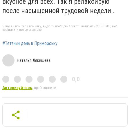
вкусное для всех. Так я релаксирую
после насыщенной трудовой недели .
Якщо ви помітили помилку, виділіть необхідний текст і натисніть Ctrl + Enter, щоб
повідомити про це редакцію
#Тетянин день в Приморську
Наталья Лякишева
0,0
Авторизуйтесь
, щоб оцінити