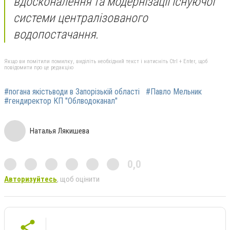
вдосконалення та модернізації існуючої
системи централізованого
водопостачання.
Якщо ви помітили помилку, виділіть необхідний текст і натисніть Ctrl + Enter, щоб
повідомити про це редакцію
#погана якістьводи в Запорізькій області
#Павло Мельник
#гендиректор КП "Облводоканал"
Наталья Лякишева
0,0
Авторизуйтесь
, щоб оцінити