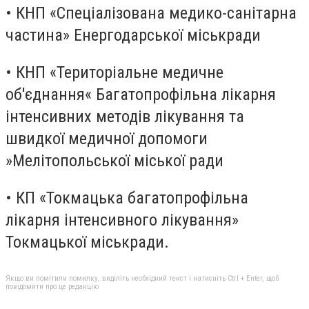
• КНП «Спеціалізована медико-санітарна
частина» Енергодарської міськради
• КНП «Територіальне медичне
об'єднання« Багатопрофільна лікарня
інтенсивних методів лікування та
швидкої медичної допомоги
»Мелітопольської міської ради
• КП «Токмацька багатопрофільна
лікарня інтенсивного лікування»
Токмацької міськради.
Якщо ви помітили помилку, виділіть необхідний текст і натисніть Ctrl + Enter, щоб
повідомити про це редакцію