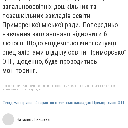
загальноосвітніх
дошкільних та
позашкільних закладів освіти
Приморської міської ради. Попередньо
навчання заплановано відновити 6
лютого. Щодо епідеміологічної ситуації
спеціалістами відділу освіти Приморської
ОТГ, щоденно, буде проводитись
моніторинг.
Якщо ви помітили помилку, виділіть необхідний текст і натисніть Ctrl + Enter, щоб
повідомити про це редакцію
#епідемія грипа
#карантин в учбових закладах Приморської ОТГ
Наталья Лякишева