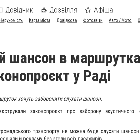
Довідник
Дозвілля
Афіша
Нерухомість
Карта міста
Довідкова
Фотозвіти
Авто / Мото
 шансон в маршрутка
конопроєкт у Раді
шруток хочуть заборонити слухати шансон.
еєстрували законопроєкт про заборону акустичного 
громадського транспорту не можна буде слухати шансон
серіали й рекламу без згоди всіх пасажирів.