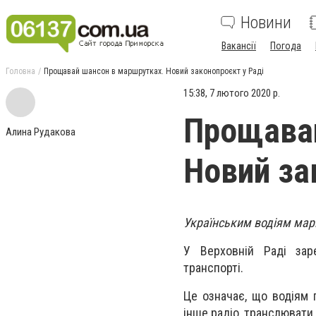
Новини
Вакансії
Погода
Головна
Прощавай шансон в маршрутках. Новий законопроєкт у Раді
15:38, 7 лютого 2020 р.
Прощавай
Алина Рудакова
Новий за
Українським водіям мар
У Верховній Раді зар
транспорті.
Це означає, що водіям 
інше радіо, транслювати 