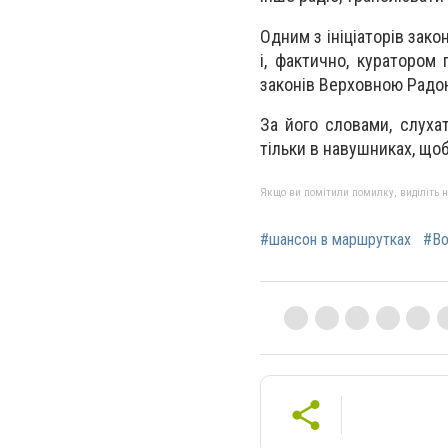
Одним з ініціаторів зак
і, фактично, куратором 
законів Верховною Радою
За його словами, слухат
тільки в навушниках, щоб
Якщо ви помітили помилку, виділіть нео
#шансон в маршрутках
#Во