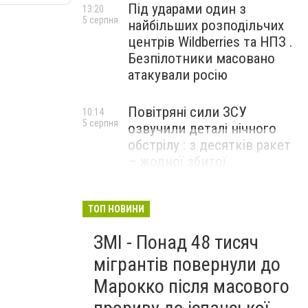
Під ударами один з
13:20
5 серпня
найбільших розподільчих
центрів Wildberries та НПЗ .
Безпілотники масовано
атакували росію
Повітряні сили ЗСУ
10:14
5 серпня
озвучили деталі нічного
обстрілу : з десятків ракет
– жодної збитої
ТОП НОВИНИ
ЗМІ - Понад 48 тисяч
мігрантів повернули до
Марокко після масового