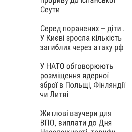
прориву до іспанської
Сеути
Серед поранених – діти .
У Києві зросла кількість
загиблих через атаку рф
У НАТО обговорюють
розміщення ядерної
зброї в Польщі, Фінляндії
чи Литві
Житлові ваучери для
ВПО, виплати до Дня