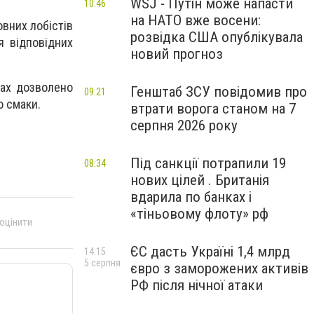
WSJ - Путін може напасти
10:46
на НАТО вже восени:
овних лобістів
розвідка США опублікувала
я відповідних
новий прогноз
нах дозволено
Генштаб ЗСУ повідомив про
09:21
о смаки.
втрати ворога станом на 7
серпня 2026 року
Під санкції потрапили 19
08:34
нових цілей . Британія
вдарила по банках і
«тіньовому флоту» рф
 оцінити
ЄС дасть Україні 1,4 млрд
14:15
5 серпня
євро з заморожених активів
РФ після нічної атаки