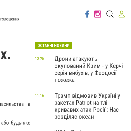
Оголошення
ОСТАННІ НОВИНИ
х.
Дрони атакують
13:25
окупований Крим - у Керчі
серія вибухів, у Феодосії
пожежа
Трамп відмовив Україні у
11:16
ракетах Patriot на тлі
насильства в
кривавих атак Росії : Нас
розділяє океан
 або будь-яке