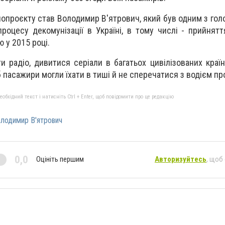
онопроєкту став Володимир В'ятрович, який був одним з гол
процесу декомунізації в Україні, в тому числі - прийнятт
 у 2015 році.
и радіо, дивитися серіали в багатьох цивілізованих краї
 пасажири могли їхати в тиші й не сперечатися з водієм пр
бхідний текст і натисніть Ctrl + Enter, щоб повідомити про це редакцію
лодимир В'ятрович
0,0
Оцініть першим
Авторизуйтесь
, щоб