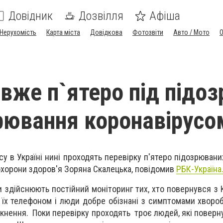
Довідник
Дозвілля
Афіша
Нерухомість
Карта міста
Довідкова
Фотозвіти
Авто / Мото
 вже п`ятеро під підо
рювання коронавірусо
у в Україні нині проходять перевірку п'ятеро підозрювани
охорони здоров'я Зоряна Скалецька, повідомив
РБК-Україна
и здійснюють постійний моніторинг тих, хто повернувся з 
 їх телефоном і люди добре обізнані з симптомами хвороб
никнення. Поки перевірку проходять троє людей, які повер