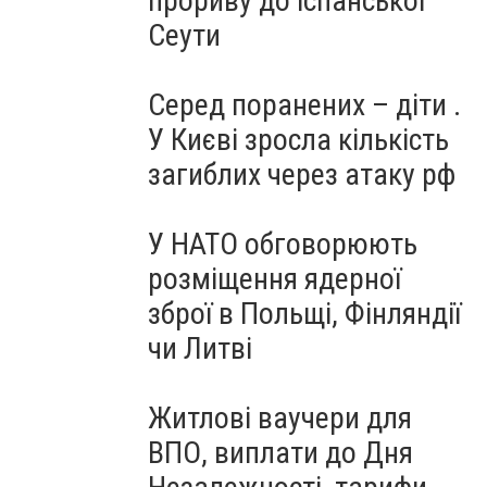
прориву до іспанської
Сеути
Серед поранених – діти .
У Києві зросла кількість
загиблих через атаку рф
У НАТО обговорюють
розміщення ядерної
зброї в Польщі, Фінляндії
чи Литві
Житлові ваучери для
ВПО, виплати до Дня