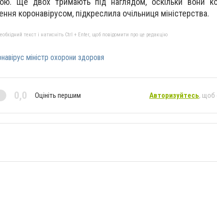
ою. Ще двох тримають під наглядом, оскільки вони ко
ння коронавірусом, підкреслила очільниця міністерства.
бхідний текст і натисніть Ctrl + Enter, щоб повідомити про це редакцію
навірус міністр охорони здоровя
0,0
Оцініть першим
Авторизуйтесь
, щоб