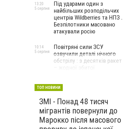
Під ударами один з
13:20
5 серпня
найбільших розподільчих
центрів Wildberries та НПЗ .
Безпілотники масовано
атакували росію
Повітряні сили ЗСУ
10:14
5 серпня
озвучили деталі нічного
обстрілу : з десятків ракет
– жодної збитої
ТОП НОВИНИ
ЗМІ - Понад 48 тисяч
мігрантів повернули до
Марокко після масового