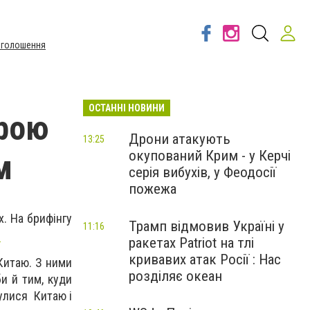
Оголошення
ОСТАННІ НОВИНИ
зрою
Дрони атакують
13:25
окупований Крим - у Керчі
м
серія вибухів, у Феодосії
пожежа
х. На брифінгу
Трамп відмовив Україні у
11:16
.
ракетах Patriot на тлі
кривавих атак Росії : Нас
Китаю. З ними
розділяє океан
и й тим, куди
нулися Китаю і