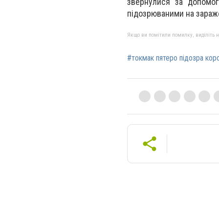
звернулися за допомог
підозрюваними на зараже
Якщо ви помітили помилку, виділіть нео
#токмак пятеро підозра коро