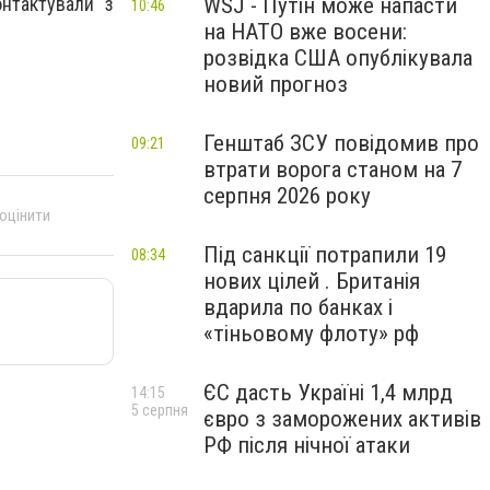
WSJ - Путін може напасти
нтактували з
10:46
на НАТО вже восени:
розвідка США опублікувала
новий прогноз
Генштаб ЗСУ повідомив про
09:21
втрати ворога станом на 7
серпня 2026 року
 оцінити
Під санкції потрапили 19
08:34
нових цілей . Британія
вдарила по банках і
«тіньовому флоту» рф
ЄС дасть Україні 1,4 млрд
14:15
5 серпня
євро з заморожених активів
РФ після нічної атаки