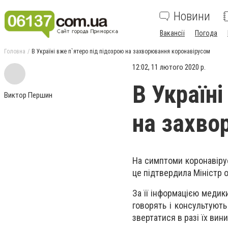
Новини
Вакансії
Погода
Головна
В Україні вже п`ятеро під підозрою на захворювання коронавірусом
12:02, 11 лютого 2020 р.
В Україні
Виктор Першин
на захво
На симптоми коронавірус
це підтвердила Міністр 
За її інформацією медик
говорять і консультують
звертатися в разі їх ви