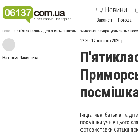
Новини
Вакансії
Погода
Головна
П'ятикласники другої міської школи Приморська зачаровують своїми пос
12:30, 12 лютого 2020 р.
П'ятикла
Наталья Лякишева
Приморсь
посмішк
Ініціатива батьків та ді
посмішки учнів цього кла
фотовиставки батьки покр