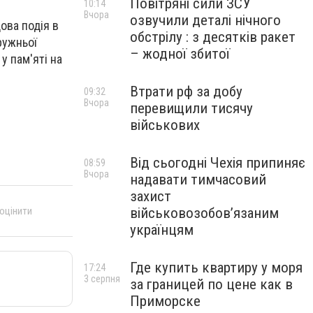
Повітряні сили ЗСУ
10:14
Вчора
озвучили деталі нічного
ова подія в
обстрілу : з десятків ракет
ружньої
– жодної збитої
у пам'яті на
Втрати рф за добу
09:32
Вчора
перевищили тисячу
військових
Від сьогодні Чехія припиняє
08:59
Вчора
надавати тимчасовий
захист
 оцінити
військовозобов’язаним
українцям
Где купить квартиру у моря
17:24
3 серпня
за границей по цене как в
Приморске