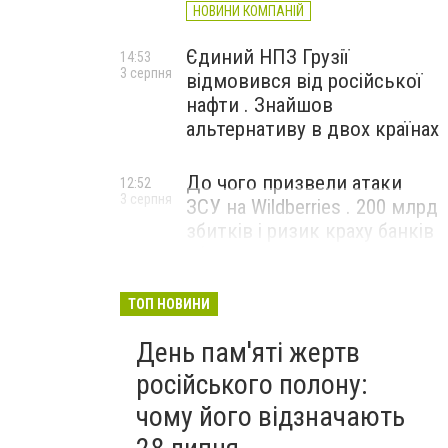
НОВИНИ КОМПАНІЙ
Єдиний НПЗ Грузії
14:53
3 серпня
відмовився від російської
нафти . Знайшов
альтернативу в двох країнах
До чого призвели атаки
12:52
3 серпня
ЗСУ на Wildberries . 200 млрд
збитків і ризик краху банків
рф
ТОП НОВИНИ
День пам'яті жертв
російського полону:
чому його відзначають