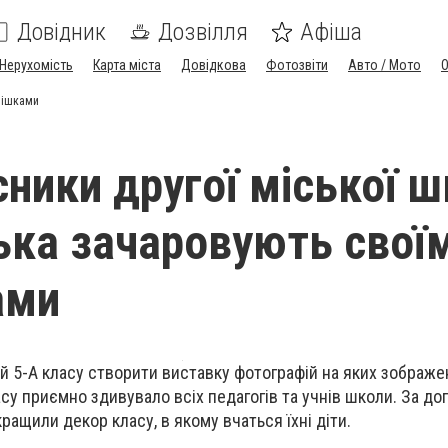
Довідник
Дозвілля
Афіша
Нерухомість
Карта міста
Довідкова
Фотозвіти
Авто / Мото
мішками
сники другої міської 
ка зачаровують свої
ами
тей 5-А класу створити виставку фотографій на яких зображе
су приємно здивувало всіх педагогів та учнів школи. За до
ащили декор класу, в якому вчаться їхні діти.