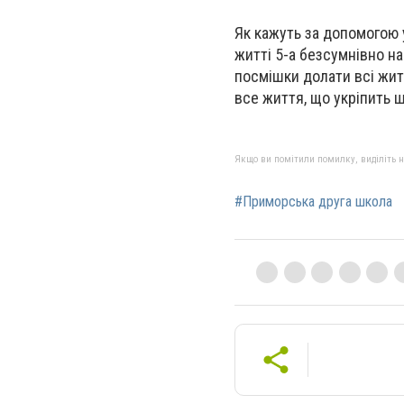
Як кажуть за допомогою 
житті 5-а безсумнівно н
посмішки долати всі жит
все життя, що укріпить ш
Якщо ви помітили помилку, виділіть нео
#Приморська друга школа