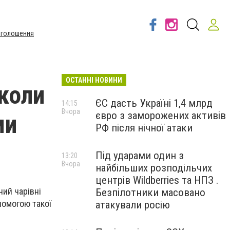
Оголошення
ОСТАННІ НОВИНИ
школи
ЄС дасть Україні 1,4 млрд
14:15
Вчора
євро з заморожених активів
ми
РФ після нічної атаки
Під ударами один з
13:20
Вчора
найбільших розподільчих
центрів Wildberries та НПЗ .
ний чарівні
Безпілотники масовано
помогою такої
атакували росію