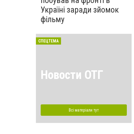
побував на фронті в
Україні заради зйомок
фільму
СПЕЦТЕМА
Новости ОТГ
Всі матеріали тут