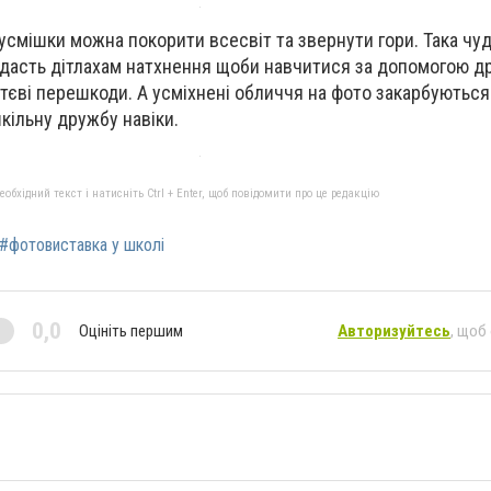
усмішки можна покорити всесвіт та звернути гори. Така чуд
адасть дітлахам натхнення щоби навчитися за допомогою д
тєві перешкоди. А усміхнені обличчя на фото закарбуються 
кільну дружбу навіки.
бхідний текст і натисніть Ctrl + Enter, щоб повідомити про це редакцію
#фотовиставка у школі
0,0
Оцініть першим
Авторизуйтесь
, щоб