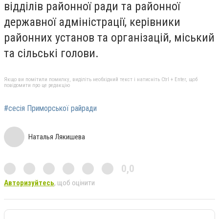
відділів районної ради та районної
державної адміністрації, керівники
районних установ та організацій, міський
та сільські голови.
Якщо ви помітили помилку, виділіть необхідний текст і натисніть Ctrl + Enter, щоб
повідомити про це редакцію
#сесія Приморської райради
Наталья Лякишева
0,0
Авторизуйтесь
, щоб оцінити