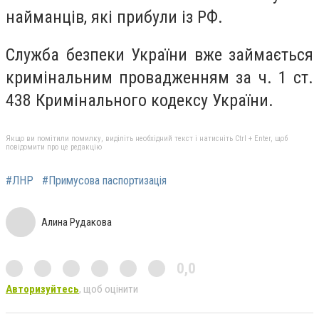
найманців, які прибули із РФ.
Служба безпеки України вже займається
кримінальним провадженням за ч. 1 ст.
438 Кримінального кодексу України.
Якщо ви помітили помилку, виділіть необхідний текст і натисніть Ctrl + Enter, щоб
повідомити про це редакцію
#ЛНР
#Примусова паспортизація
Алина Рудакова
0,0
Авторизуйтесь
, щоб оцінити