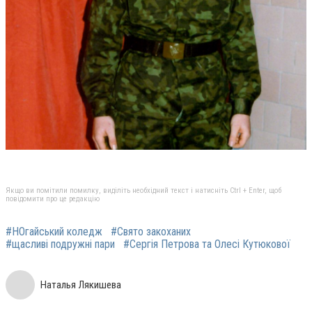
Якщо ви помітили помилку, виділіть необхідний текст і натисніть Ctrl + Enter, щоб
повідомити про це редакцію
#НОгайський коледж
#Свято закоханих
#щасливі подружні пари
#Сергія Петрова та Олесі Кутюкової
Наталья Лякишева