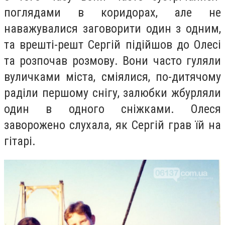
поглядами в коридорах, але не
наважувалися заговорити один з одним,
та врешті-решт Сергій підійшов до Олесі
та розпочав розмову. Вони часто гуляли
вуличками міста, сміялися, по-дитячому
раділи першому снігу, залюбки жбурляли
один в одного сніжками. Олеся
заворожено слухала, як Сергій грав їй на
гітарі.