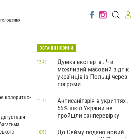
Оголошення
ОСТАННІ НОВИНИ
Думка експерта . Чи
12:43
можливий масовий відтік
українців із Польщі через
погроми
оє колоритно-
Антисанітарія в укриттях .
11:42
56% шкіл України не
пройшли санперевірку
 дегустація
багатьма
До Сейму подано новий
ського
10:59