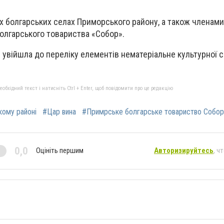
іх болгарських селах Приморського району, а також членами
олгарського товариства «Собор».
 увійшла до переліку елементів нематеріальне культурної
бхідний текст і натисніть Ctrl + Enter, щоб повідомити про це редакцію
кому районі
#Цар вина
#Примрське болгарське товариство Собор
0,0
Оцініть першим
Авторизируйтесь
, ч