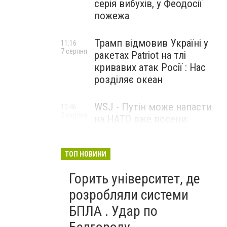
серія вибухів, у Феодосії
пожежа
Трамп відмовив Україні у
11:16
7 серпня
ракетах Patriot на тлі
кривавих атак Росії : Нас
розділяє океан
WSJ - Путін може напасти
10:46
7 серпня
на НАТО вже восени:
розвідка США опублікувала
новий прогноз
ТОП НОВИНИ
Горить університет, де
розробляли системи
БПЛА . Удар по