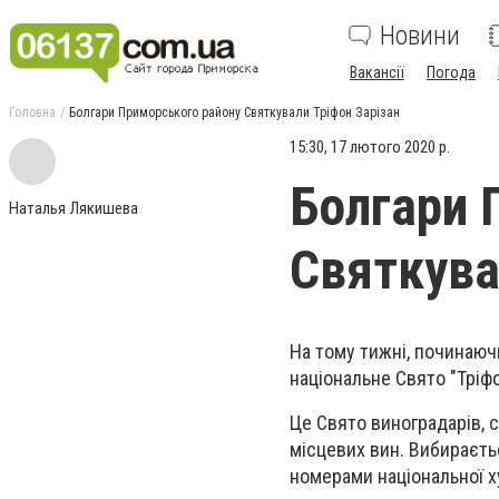
Новини
Вакансії
Погода
Головна
Болгари Приморського району Святкували Тріфон Зарізан
15:30, 17 лютого 2020 р.
Болгари 
Наталья Лякишева
Святкува
На тому тижні, починаюч
національне Свято "Тріфо
Це Свято виноградарів, с
місцевих вин. Вибираєть
номерами національної ху