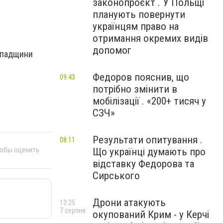
законопроєкт . У Польщі
планують повернути
українцям право на
отримання окремих видів
допомог
 спадщини
Федоров пояснив, що
09:43
потрібно змінити в
мобілізації . «200+ тисяч у
СЗЧ»
Результати опитування .
08:11
тобы оценить
Що українці думають про
відставку Федорова та
Сирського
Дрони атакують
13:25
7 серпня
окупований Крим - у Керчі