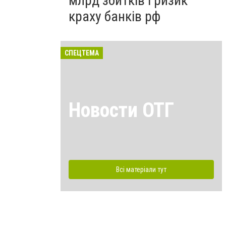
млрд збитків і ризик
краху банків рф
СПЕЦТЕМА
Новости ОТГ
Всі матеріали тут