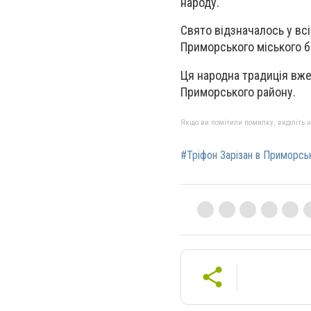
народу.
Свято відзначалось у вс
Приморського міського б
Ця народна традиція вже
Приморського району.
Якщо ви помітили помилку, виділіть нео
#Тріфон Зарізан в Приморсь