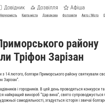
Довідник
Дозвілля
Афіша
Нерухомість
Карта міста
Довідкова
Фотозвіти
Авто / Мото
Приморського району
ли Тріфон Зарізан
и з 14 лютого, болгари Приморського району святкували св
н Зарізан".
адівників і городників. В цей день проводяться конкурси та
ся найкращий винороб "Цар вина", свято супроводжується 
дожньої самодіяльності, згадується історія і звичаї болгар