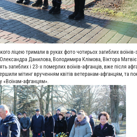
кого ліцею тримали в руках фото чотирьох загиблих воїнів-
Олександра Данилова, Володимира Клімова, Віктора Матвієн
ть загиблих і 23-х померлих воїнів-афганців, вже після афг
ершили мітинг врученням квітів ветеранам-афганцям, та п
ку «Воїнам-афганцям».