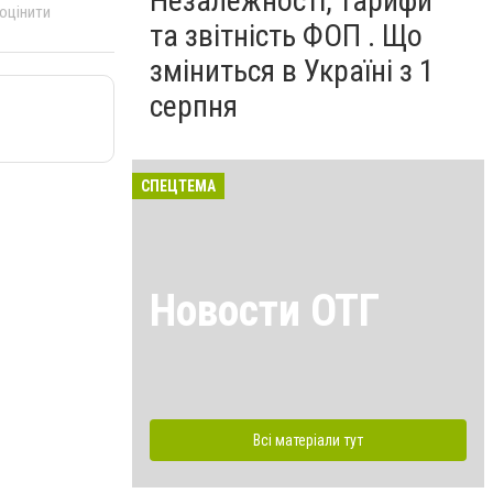
Незалежності, тарифи
 оцінити
та звітність ФОП . Що
зміниться в Україні з 1
серпня
СПЕЦТЕМА
Новости ОТГ
Всі матеріали тут