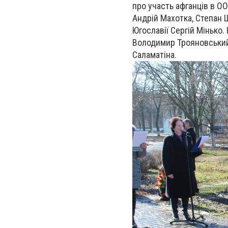
про участь афганців в ОО
Андрій Махотка, Степан Ш
Югославії Сергій Мінько.
Володимир Трояновський,
Саламатіна.