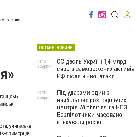
Оголошення
ОСТАННІ НОВИНИ
ЄС дасть Україні 1,4 млрд
14:15
5 серпня
євро з заморожених активів
тя»
РФ після нічної атаки
Під ударами один з
13:20
фганцям»,
5 серпня
найбільших розподільчих
військ
центрів Wildberries та НПЗ .
Безпілотники масовано
атакували росію
ста, учнівська
нів-приморці
в,