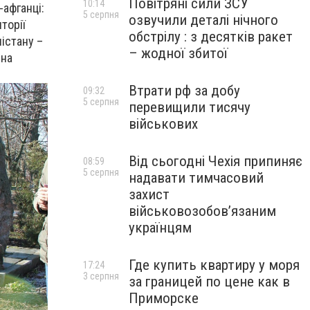
Повітряні сили ЗСУ
10:14
-афганці:
5 серпня
озвучили деталі нічного
торії
обстрілу : з десятків ракет
ністану –
– жодної збитої
нна
Втрати рф за добу
09:32
5 серпня
перевищили тисячу
військових
Від сьогодні Чехія припиняє
08:59
5 серпня
надавати тимчасовий
захист
військовозобов’язаним
українцям
Где купить квартиру у моря
17:24
3 серпня
за границей по цене как в
Приморске