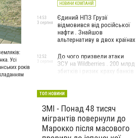
НОВИНИ КОМПАНІЙ
Єдиний НПЗ Грузії
14:53
3 серпня
відмовився від російської
нафти . Знайшов
альтернативу в двох країнах
земляків:
До чого призвели атаки
12:52
ка. Усі
3 серпня
ЗСУ на Wildberries . 200 млрд
анських років
збитків і ризик краху банків
окладанням
рф
ТОП НОВИНИ
ЗМІ - Понад 48 тисяч
мігрантів повернули до
Марокко після масового