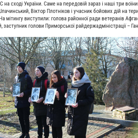
С на сході України. Саме на передовій зараз і наші три воїни
пачинський, Віктор Плотніков і учасник бойових дій на тери
 На мітингу виступили: голова районної ради ветеранів Афга
 заступник голови Приморської райдержадміністрації – Га