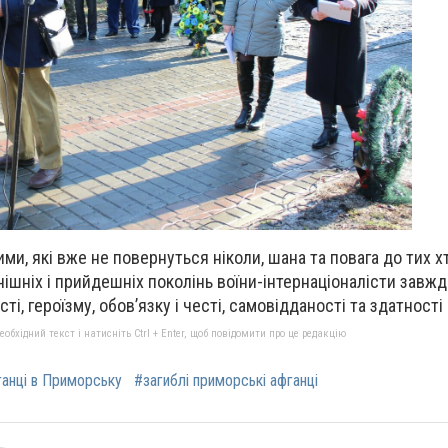
лими, які вже не повернуться ніколи, шана та повага до тих 
инішніх і прийдешніх поколінь воїни-інтернаціоналісти завж
і, героїзму, обов’язку і честі, самовідданості та здатності 
бхідний текст і натисніть Ctrl + Enter, щоб повідомити про це редакцію
анці в Приморську
#загиблі приморські афганці