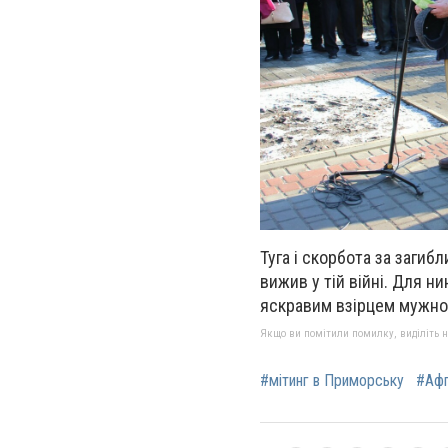
Туга і скорбота за загиб
вижив у тій війні. Для н
яскравим взірцем мужност
Якщо ви помітили помилку, виділіть нео
#мітинг в Приморську
#Афг