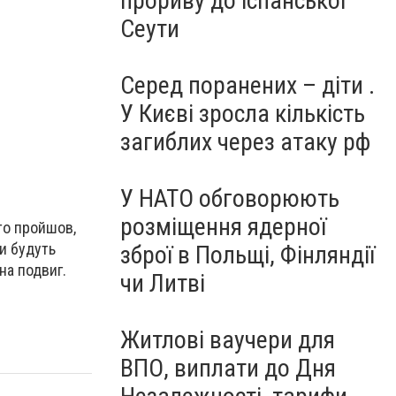
прориву до іспанської
Сеути
Серед поранених – діти .
У Києві зросла кількість
загиблих через атаку рф
У НАТО обговорюють
розміщення ядерної
хто пройшов,
ди будуть
зброї в Польщі, Фінляндії
на подвиг.
чи Литві
Житлові ваучери для
ВПО, виплати до Дня