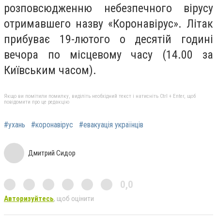
розповсюдженню небезпечного вірусу
отримавшего назву «Коронавірус». Літак
прибуває 19-лютого о десятій годині
вечора по місцевому часу (14.00 за
Київським часом).
Якщо ви помітили помилку, виділіть необхідний текст і натисніть Ctrl + Enter, щоб
повідомити про це редакцію
#ухань
#коронавірус
#евакуація українців
Дмитрий Сидор
0,0
Авторизуйтесь
, щоб оцінити