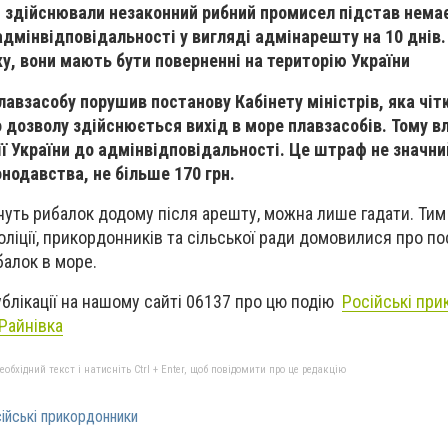
 здійснювали незаконний рибний промисел підстав немає
адмінвідповідальності у вигляді адмінарешту на 10 днів.
у, вони мають бути поверненні на територію України
лавзасобу порушив постанову Кабінету міністрів, яка чіт
о дозволу здійснюється вихід в море плавзасобів. Тому в
ї України до адмінвідповідальності. Це штраф не значний,
нодавства, не більше 170 грн.
нуть рибалок додому після арешту, можна лише гадати. Тим
оліції, прикордонників та сільської ради домовилися про п
алок в море.
блікації на нашому сайті 06137 про цю подію
Російські пр
.Райнівка
бхідний текст і натисніть Ctrl + Enter, щоб повідомити про це редакцію
ійські прикордонники