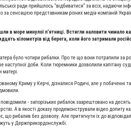
ільської ради прийшлось "відбиватися" за всіх, надаючи ін
ло за сенсацією представникам різних медіа-компаній Украї
ли в море минулої п’ятниці. Встигли наловити чимало к
дцять кілометрів від берега, коли його затримали росій
тера було чотири рибалки. Про те що вони потрапили за рос
ише наступної доби. Коли тюремники дозволили капітану су
и матері.
ваному Криму у Керчі, дізналися Родичі, але у побаченні та
дмовили.
повідомили - запорізьких рибалок заарештовано на десять д
рстві. А в якості доказу продемонстрували відео допиту ка
ує, що рибалив без дозволу. Але притягнути їх до відповіда
кажуть у Держприкордонслужбі.