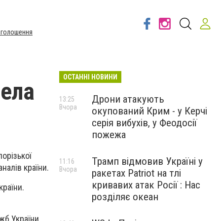
Оголошення
ОСТАННІ НОВИНИ
села
Дрони атакують
13:25
Вчора
окупований Крим - у Керчі
серія вибухів, у Феодосії
пожежа
порізької
Трамп відмовив Україні у
11:16
налів країни.
Вчора
ракетах Patriot на тлі
кривавих атак Росії : Нас
країни.
розділяє океан
жб України.