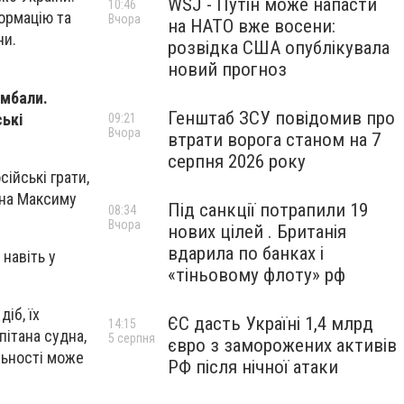
WSJ - Путін може напасти
10:46
формацію та
Вчора
на НАТО вже восени:
ни.
розвідка США опублікувала
новий прогноз
амбали.
Генштаб ЗСУ повідомив про
ські
09:21
Вчора
втрати ворога станом на 7
серпня 2026 року
ійські грати,
дна Максиму
Під санкції потрапили 19
08:34
Вчора
нових цілей . Британія
вдарила по банках і
 навіть у
«тіньовому флоту» рф
іб, їх
ЄС дасть Україні 1,4 млрд
14:15
пітана судна,
5 серпня
євро з заморожених активів
льності може
РФ після нічної атаки