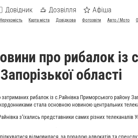
Довідник
Дозвілля
Афіша
Нерухомість
Карта міста
Довідкова
Фотозвіти
Авто / Мото
овини про рибалок із 
Запорізької області
о затриманих рибалок із с.Райнівка Приморського району За
кордонниками стала основною новиною центральних телека
айнівка з'їхались представники самих різних телеканалів У
спілкуватися відмовилася, за порадою адвокатів та спецслу