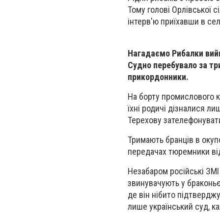
Тому голові Орлівської с
інтерв'ю приїхавши в се
Нагадаємо Рибалки вийш
Судно перебувало за три
прикордонники.
На борту промислового ка
їхні родичі дізналися л
Терехову зателефонуват
Тримають бранців в окупо
передачах тюремники ві
Незабаром російські ЗМІ 
звинувачують у браконьє
де він нібито підтвердж
лише український суд, 