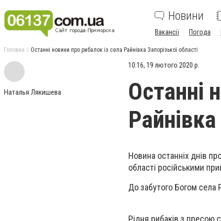
Новини
Вакансії
Погода
Головна
Останні новини про рибалок із села Райнівка Запорізької області
10:16, 19 лютого 2020 р.
Останні н
Наталья Лякишева
Райнівка 
Новина останніх днів пр
області російськими при
До забутого Богом села Р
Рідня рибаків з пресою 