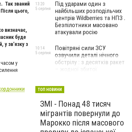
Під ударами один з
. Так званий
13:20
5 серпня
найбільших розподільчих
 Після цього,
центрів Wildberries та НПЗ .
Безпілотники масовано
ко визначає,
атакували росію
ласник буде
 у зв’язку з
Повітряні сили ЗСУ
10:14
5 серпня
озвучили деталі нічного
обстрілу : з десятків ракет
 часом у
– жодної збитої
осилення
икордонники
ТОП НОВИНИ
ЗМІ - Понад 48 тисяч
мігрантів повернули до
Марокко після масового