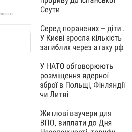
прориву до іспанської
Сеути
 оцінити
Серед поранених – діти .
У Києві зросла кількість
загиблих через атаку рф
У НАТО обговорюють
розміщення ядерної
зброї в Польщі, Фінляндії
чи Литві
Житлові ваучери для
ВПО, виплати до Дня