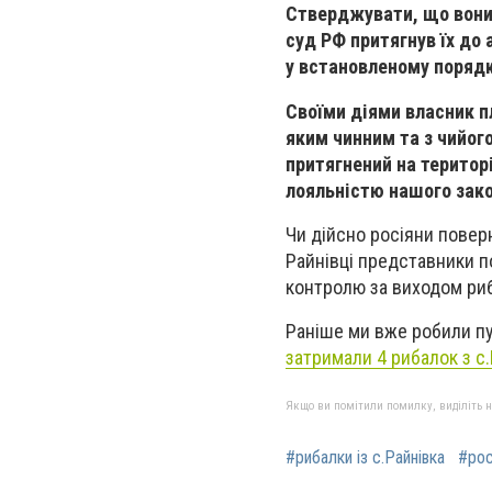
Стверджувати, що вони
суд РФ притягнув їх до 
у встановленому порядк
Своїми діями власник п
яким чинним та з чийог
притягнений на територі
лояльністю нашого зако
Чи дійсно росіяни повер
Райнівці представники п
контролю за виходом риб
Раніше ми вже робили пу
затримали 4 рибалок з с
Якщо ви помітили помилку, виділіть нео
#рибалки із с.Райнівка
#рос