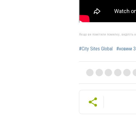
Якщо ви помітили помилку, виділіть нео
#City Sites Global
#новини З