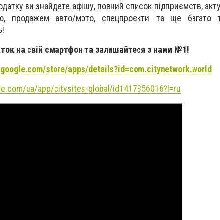
одатку ви знайдете афішу, повний список підприємств, акту
стю, продажем авто/мото, спецпроєкти та ще багато 
ь!
ток на свій смартфон та залишайтеся з нами №1!
y.google.com/store/apps/details?id=com.citynetwork.world
ple.com/ua/app/citysites-global/id1417356016?l=ru