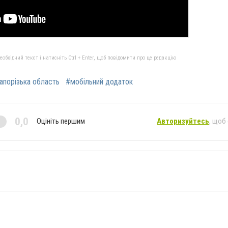
бхідний текст і натисніть Ctrl + Enter, щоб повідомити про це редакцію
апорізька область
#мобільний додаток
0,0
Оцініть першим
Авторизуйтесь
, щоб