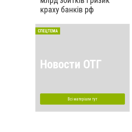
млрд збитків і ризик
краху банків рф
СПЕЦТЕМА
Новости ОТГ
Всі матеріали тут