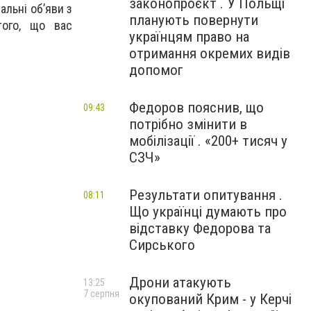
законопроєкт . У Польщі
альні об’яви з
планують повернути
того, що вас
українцям право на
отримання окремих видів
допомог
Федоров пояснив, що
09:43
потрібно змінити в
мобілізації . «200+ тисяч у
СЗЧ»
Результати опитування .
08:11
Що українці думають про
відставку Федорова та
Сирського
Дрони атакують
13:25
7 серпня
окупований Крим - у Керчі