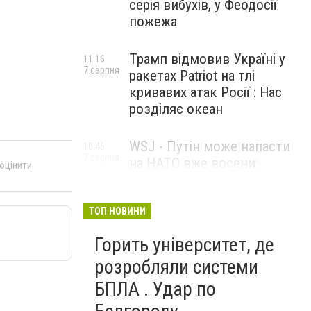
серія вибухів, у Феодосії
пожежа
Трамп відмовив Україні у
11:16
7 серпня
ракетах Patriot на тлі
кривавих атак Росії : Нас
розділяє океан
WSJ - Путін може напасти
10:46
7 серпня
на НАТО вже восени:
 оцінити
розвідка США опублікувала
новий прогноз
ТОП НОВИНИ
Горить університет, де
розробляли системи
БПЛА . Удар по