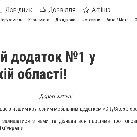
Довідник
Дозвілля
Афіша
Нерухомість
Карта міста
Довідкова
Фотозвіти
Авто / Мото
й додаток №1 у
ій області!
Дорогі читачі!
вас з нашим крутезним мобільним додатком «
City
Sites
Globa
залишатися з нами та дізнаватися першими про головні
ієї України!