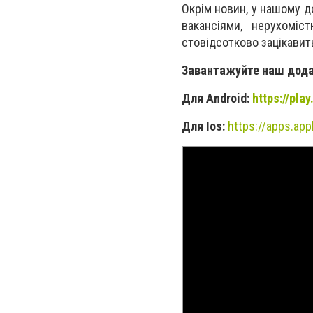
Окрім новин, у нашому д
вакансіями, нерухомі
стовідсотково зацікавит
Завантажуйте наш дода
Для Android:
https://pla
Для Ios:
https://apps.ap