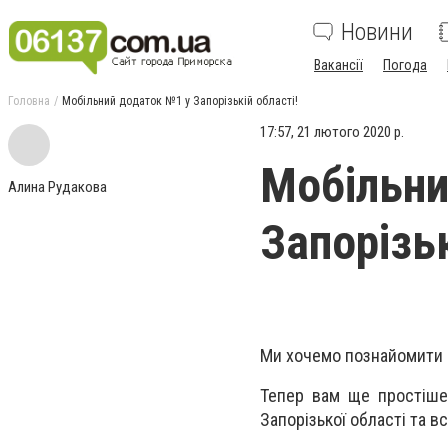
Новини
Вакансії
Погода
Головна
Мобільний додаток №1 у Запорізькій області!
17:57, 21 лютого 2020 р.
Мобільни
Алина Рудакова
Запорізьк
Ми хочемо познайомити 
Тепер вам ще простіше 
Запорізької області та вс