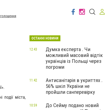
Оголошення
ОСТАННІ НОВИНИ
Думка експерта . Чи
12:43
можливий масовий відтік
українців із Польщі через
погроми
Антисанітарія в укриттях .
11:42
56% шкіл України не
l
».
пройшли санперевірку
 події міста,
До Сейму подано новий
10:59