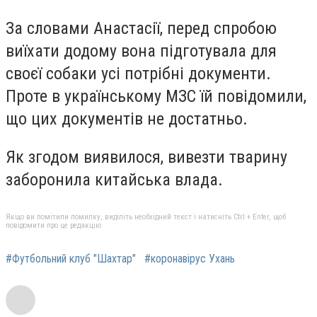
За словами Анастасії, перед спробою
виїхати додому вона підготувала для
своєї собаки усі потрібні документи.
Проте в українському МЗС їй повідомили,
що цих документів не достатньо.
Як згодом виявилося, вивезти тварину
заборонила китайська влада.
Якщо ви помітили помилку, виділіть необхідний текст і натисніть Ctrl + Enter, щоб
повідомити про це редакцію
#Футбольний клуб "Шахтар"
#коронавірус Ухань