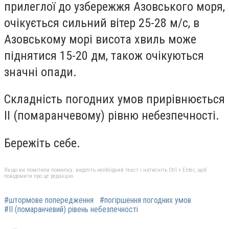
прилеглої до узбережжя Азовського моря,
очікується сильний вітер 25-28 м/с, в
Азовському морі висота хвиль може
піднятися 15-20 дм, також очікуються
значні опади.
Складність погодних умов прирівнюється
ІІ (помаранчевому) рівню небезпечності.
Бережіть себе.
Якщо ви помітили помилку, виділіть необхідний текст і натисніть Ctrl + Enter, щоб
повідомити про це редакцію
#штормове попередження
#погіршення погодних умов
#ІІ (помаранчевий) рівень небезпечності