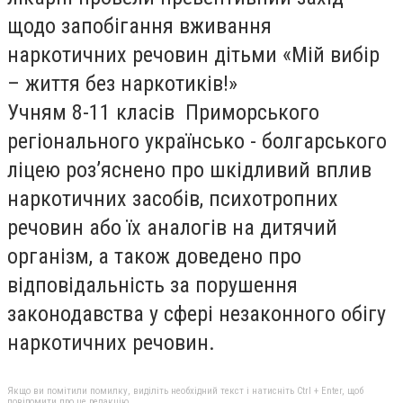
щодо запобігання вживання
наркотичних речовин дітьми «Мій вибір
– життя без наркотиків!»
Учням 8-11 класів Приморського
регіонального українсько - болгарського
ліцею роз’яснено про
шкідливий вплив
наркотичних засобів, психотропних
речовин або їх аналогів на дитячий
організм, а також доведено про
відповідальність за порушення
законодавства у сфері незаконного обігу
наркотичних речовин.
Якщо ви помітили помилку, виділіть необхідний текст і натисніть Ctrl + Enter, щоб
повідомити про це редакцію