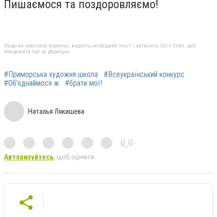
Пишаємося та поздоровляємо!
Якщо ви помітили помилку, виділіть необхідний текст і натисніть Ctrl + Enter, щоб
повідомити про це редакцію
#Приморська художня школа
#Всеукраїнський конкурс
#Об'єднаймося ж
#брати мої!
Наталья Лякишева
0,0
Авторизуйтесь
, щоб оцінити