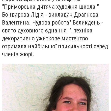
"Приморська дитяча художня школа "
Бондарєва Лідія - викладач Драгнєва
Валентина. Чудова р
обота" Великдень -
свято духовного єднання !", техніка
декоративно ужиткове мистецтво
отримала найбільшої прихильності серед
членів жюрі.