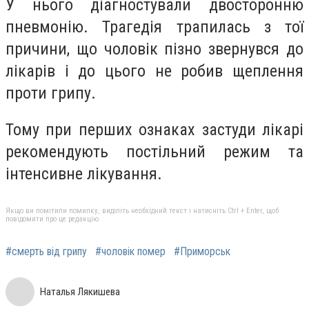
У нього діагностували двосторонню
пневмонію. Трагедія трапилась з тої
причини, що чоловік пізно звернувся до
лікарів і до цього не робив щеплення
проти грипу.
Тому при перших ознаках застуди лікарі
рекомендують постільний режим та
інтенсивне лікування.
Якщо ви помітили помилку, виділіть необхідний текст і натисніть Ctrl + Enter, щоб
повідомити про це редакцію
#смерть від грипу
#чоловік помер
#Приморськ
Наталья Лякишева