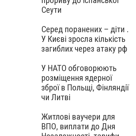
прориву до іспанської
Сеути
Серед поранених – діти .
У Києві зросла кількість
загиблих через атаку рф
У НАТО обговорюють
розміщення ядерної
зброї в Польщі, Фінляндії
чи Литві
Житлові ваучери для
ВПО, виплати до Дня