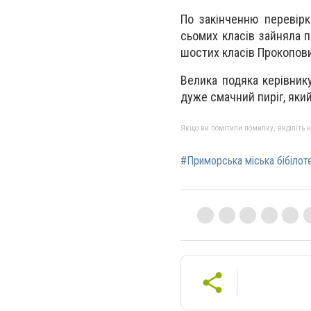
По закінченню перевірк
сьомих класів зайняла 
шостих класів Прокопов
Велика подяка керівник
дуже смачний пиріг, яки
Якщо ви помітили помилку, виділіть нео
#Приморська міська бібілот