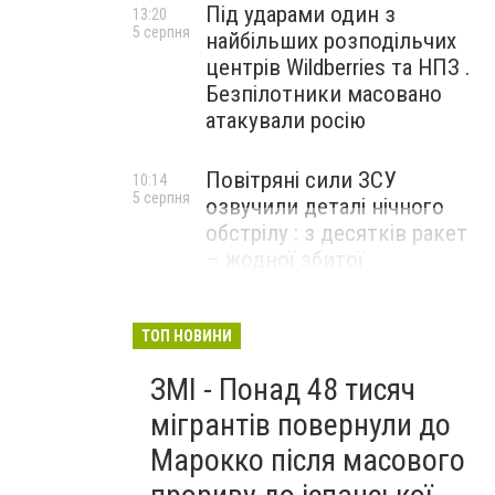
Під ударами один з
13:20
5 серпня
найбільших розподільчих
центрів Wildberries та НПЗ .
Безпілотники масовано
атакували росію
Повітряні сили ЗСУ
10:14
5 серпня
озвучили деталі нічного
обстрілу : з десятків ракет
– жодної збитої
ТОП НОВИНИ
ЗМІ - Понад 48 тисяч
мігрантів повернули до
Марокко після масового