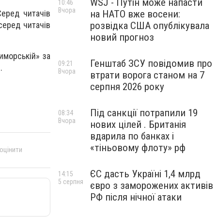
WSJ - Путін може напасти
10:46
Вчора
на НАТО вже восени:
Серед читачів
розвідка США опублікувала
серед читачів
новий прогноз
иморській» за
Генштаб ЗСУ повідомив про
09:21
.
Вчора
втрати ворога станом на 7
серпня 2026 року
Під санкції потрапили 19
08:34
Вчора
нових цілей . Британія
вдарила по банках і
«тіньовому флоту» рф
 оцінити
ЄС дасть Україні 1,4 млрд
14:15
5 серпня
євро з заморожених активів
РФ після нічної атаки