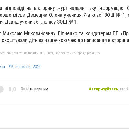
и відповіді на вікторину журі надали таку інформацію. 
перше місце Демещик Олена учениця 7-а класі ЗОШ № 1, 
ич Давид ученик 6-а класу ЗОШ № 1.
у Миколаю Миколайовичу Ліпченко та кондитерам ПП «Пр
й скоштували діти за чашечкою чаю до написання вікторини
бхідний текст і натисніть Ctrl + Enter, щоб повідомити про це редакцію
ека
#Книгоманія 2020
0,0
Оцініть першим
Авторизуйтесь
, щоб