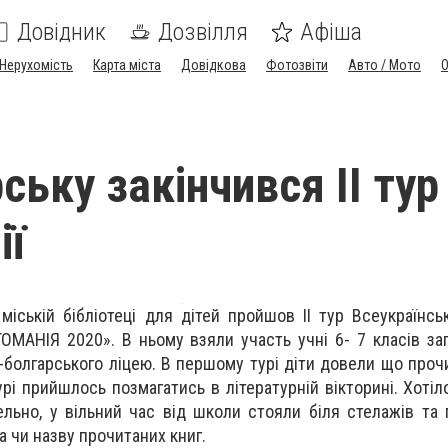
Довідник
Дозвілля
Афіша
Нерухомість
Карта міста
Довідкова
Фотозвіти
Авто / Мото
ську закінчився ІІ тур
ії
міській бібліотеці для дітей пройшов ІІ тур Всеукраїнсь
ОМАНІЯ 2020». В ньому взяли участь учні 6- 7 класів заг
о-болгарського ліцею. В першому турі діти довели що проч
урі прийшлось позмагатись в літературній вікторині. Хоті
ельно, у вільний час від школи стояли біля стелажів та
а чи назву прочитаних книг.