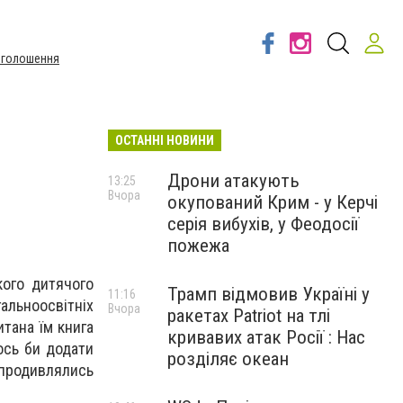
Оголошення
ОСТАННІ НОВИНИ
Дрони атакують
13:25
Вчора
окупований Крим - у Керчі
серія вибухів, у Феодосії
пожежа
кого дитячого
Трамп відмовив Україні у
11:16
альноосвітніх
Вчора
ракетах Patriot на тлі
итана їм книга
кривавих атак Росії : Нас
лось би додати
розділяє океан
 продивлялись