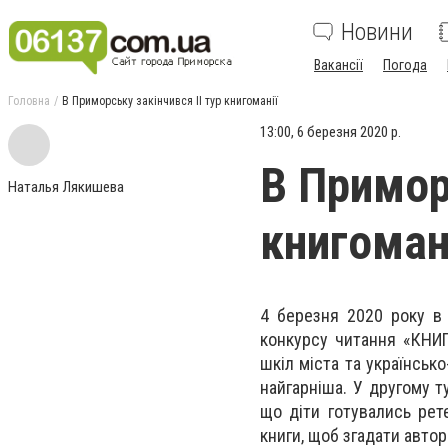
Новини
Вакансії
Погода
Головна
В Приморську закінчився ІІ тур книгоманії
13:00, 6 березня 2020 р.
В Примор
Наталья Лякишева
книгоман
4 березня 2020 року в 
конкурсу читання «КНИГ
шкіл міста та українськ
найгарніша. У другому т
що діти готувались рет
книги, щоб згадати автор