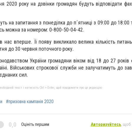
я 2020 року на дзвінки громадян будуть відповідати фах
уть на запитання з понеділка до п´ятниці з 09:00 до 18:00
ись можна за номером: 0-800-50-04-42
.
 в нас вперше. Її появу викликало велика кількість питань
тня до 30 червня поточного року.
конодавством України громадяни віком від 18 до 27 років 
аїні. Військових строкової служби не залучатимуть до зав
єднаних сил.
бхідний текст і натисніть Ctrl + Enter, щоб повідомити про це редакцію
ни
#призовна кампанія 2020
0,0
Оцініть першим
Авторизуйтесь
, щоб