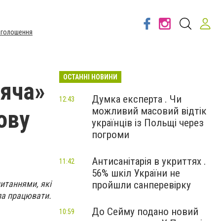
Оголошення
ОСТАННІ НОВИНИ
ряча»
Думка експерта . Чи
12:43
можливий масовий відтік
ову
українців із Польщі через
погроми
Антисанітарія в укриттях .
11:42
56% шкіл України не
итаннями, які
пройшли санперевірку
ла працювати.
До Сейму подано новий
10:59