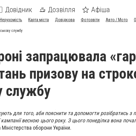
Довідник
Дозвілля
Афіша
Нерухомість
Карта міста
Довідкова
Фотозвіти
Авто / Мото
йськову службу
роні запрацювала «га
итань призову на строк
у службу
ують для того, аби пояснити та допомогти розібратись з п
кампанії весною цього року. З цього понеділка вона поча
Міністерства оборони України.