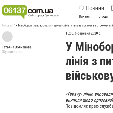
Новини
Вакансії
Погода
Головна
У Мінобороні запрацювала «гаряча» лінія з питань призову на строкову ві
15:00, 6 березня 2020 р.
У Мінобо
Татьяна Волканова
Журналистка
лінія з п
військов
«Гарячу» лінію впровадж
виникли щодо призовної 
Повідомляє прес-служба 