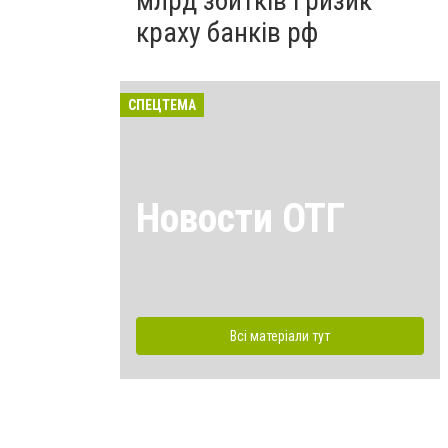
млрд збитків і ризик
краху банків рф
СПЕЦТЕМА
Новости ОТГ
Всі матеріали тут