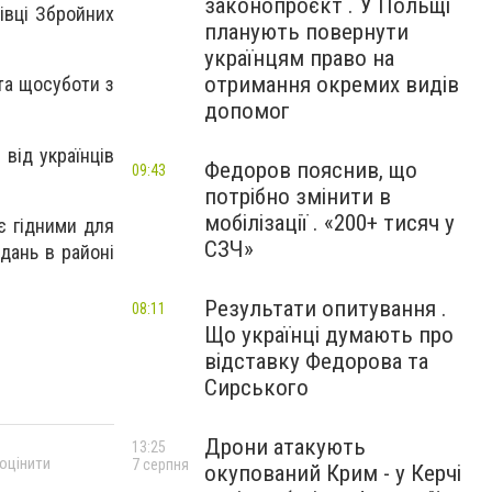
законопроєкт . У Польщі
івці Збройних
планують повернути
українцям право на
отримання окремих видів
 та щосуботи з
допомог
 від українців
Федоров пояснив, що
09:43
потрібно змінити в
мобілізації . «200+ тисяч у
є гідними для
СЗЧ»
дань в районі
Результати опитування .
08:11
Що українці думають про
відставку Федорова та
Сирського
Дрони атакують
13:25
 оцінити
7 серпня
окупований Крим - у Керчі