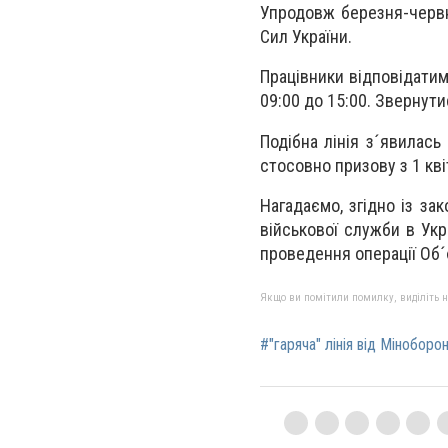
Упродовж березня-червн
Сил України.
Працівники відповідатим
09:00 до 15:00. Звернут
Подібна лінія з´явилась
стосовно призову з 1 кві
Нагадаємо, згідно із за
військової служби в Укр
проведення операції Об´
Якщо ви помітили помилку, виділіть нео
#"гаряча" лінія від Міноборо