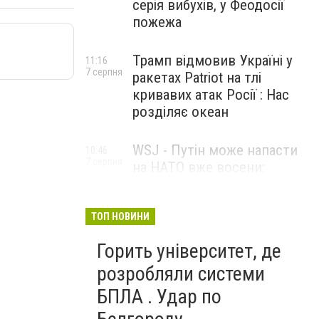
серія вибухів, у Феодосії
пожежа
Трамп відмовив Україні у
11:16
7 серпня
ракетах Patriot на тлі
кривавих атак Росії : Нас
розділяє океан
WSJ - Путін може напасти
10:46
7 серпня
на НАТО вже восени:
розвідка США опублікувала
новий прогноз
ТОП НОВИНИ
Горить університет, де
розробляли системи
БПЛА . Удар по