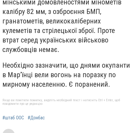
мінськими домовленостями мінометів
калібру 82 мм, з озброєння БМП,
гранатометів, великокаліберних
кулеметів та стрілецької зброї. Проте
втрат серед українських військово
службовців немає.
Необхідно зазначити, що днями окупанти
в Мар’їнці вели вогонь на поразку по
мирному населенню. Є поранений.
Якщо ви помітили помилку, виділіть необхідний текст і натисніть Ctrl + Enter, щоб
повідомити про це редакцію
#штаб ООС
#Донбас