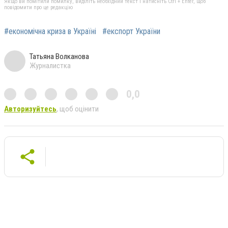
Якщо ви помітили помилку, виділіть необхідний текст і натисніть Ctrl + Enter, щоб
повідомити про це редакцію
#економічна криза в Україні
#експорт України
Татьяна Волканова
Журналистка
0,0
Авторизуйтесь
, щоб оцінити