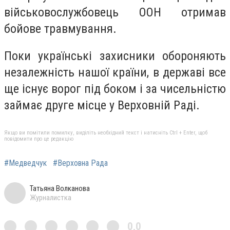
військовослужбовець ООН отримав
бойове травмування.
Поки українські захисники обороняють
незалежність нашої країни, в державі все
ще існує ворог під боком і за чисельністю
займає друге місце у Верховній Раді.
Якщо ви помітили помилку, виділіть необхідний текст і натисніть Ctrl + Enter, щоб
повідомити про це редакцію
#Медведчук
#Верховна Рада
Татьяна Волканова
Журналистка
0,0