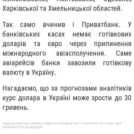
Харківської та Хмельницької областей.
Так само вчинив і Приватбанк. У
банківських касах немає готівкових
доларів та євро через припинення
міжнародного авіасполучення. Саме
авіарейсів банки завозили готівкову
валюту в Україну.
Нагадаємо, що за прогнозами аналітиків
курс долара в Україні може зрости до 30
гривень.
Якщо ви помітили помилку, виділіть необхідний текст і натисніть Ctrl + Enter, щоб
повідомити про це редакцію