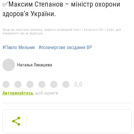
✅
Максим Степанов – міністр охорони
здоров’я України.
Якщо ви помітили помилку, виділіть необхідний текст і натисніть Ctrl + Enter, щоб
повідомити про це редакцію
#Павло Мельник
#позачергове засідання ВР
Наталья Лякишева
0,0
Авторизуйтесь
, щоб оцінити