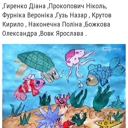
,Гиренко Діана ,Прокопович Ніколь,
Фурніка Вероніка ,Гузь Назар , Крутов
Кирило , Наконечна Поліна ,Божкова
Олександра ,Вовк Ярослава .