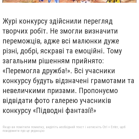
Журі конкурсу здійснили перегляд
творчих робіт. Не змогли визначити
переможців, адже всі малюнки дуже
різні, добрі, яскраві та емоційні. Тому
загальним рішенням прийнято:
«Перемогла дружба!». Всі учасники
конкурсу будуть відзначені грамотами та
невеличкими призами. Пропонуємо
відвідати фото галерею учасників
конкурсу «Підводні фантазії!»
Якщо ви помітили помилку, виділіть необхідний текст і натисніть Ctrl + Enter, щоб
повідомити про це редакцію