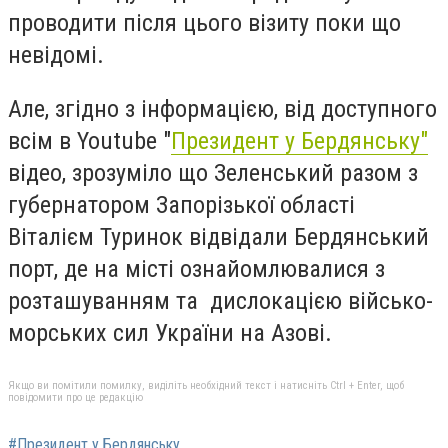
проводити після цього візиту поки що
невідомі.
Але, згідно з інформацією, від доступного
всім в Youtube "
Президент у Бердянську"
відео, зрозуміло що Зеленський разом з
губернатором Запорізької області
Віталієм Туринок відвідали Бердянський
порт, де на місті ознайомлювалися з
розташуванням та дислокацією військо-
морських сил України на Азові.
Якщо ви помітили помилку, виділіть необхідний текст і натисніть Ctrl + Enter, щоб
повідомити про це редакцію
#Президент у Бердянську