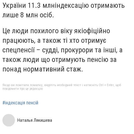
України 11.3 млніндексацію отримають
лише 8 млн осіб.
Це люди похилого віку якіофіційно
працюють, а також ті хто отримує
спецпенсії – судді, прокурори та інші, а
також люди що отримують пенсію за
понад нормативний стаж.
Якщо ви помітили помилку, виділіть необхідний текст і натисніть Ctrl + Enter, щоб
повідомити про це редакцію
#індексація пенсій
Наталья Лякишева