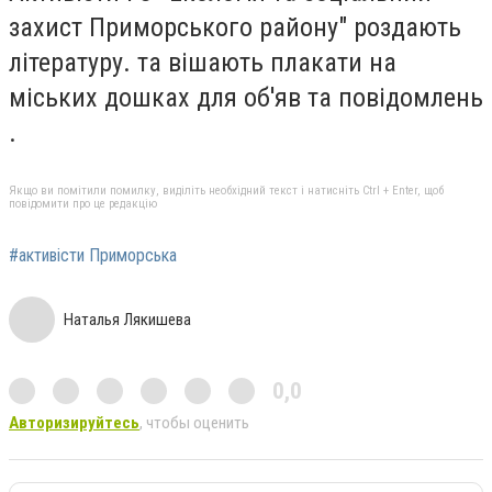
захист Приморського району" роздають
літературу.
та вішають плакати на
міських дошках для об'яв та повідомлень
.
Якщо ви помітили помилку, виділіть необхідний текст і натисніть Ctrl + Enter, щоб
повідомити про це редакцію
#активісти Приморська
Наталья Лякишева
0,0
Авторизируйтесь
, чтобы оценить