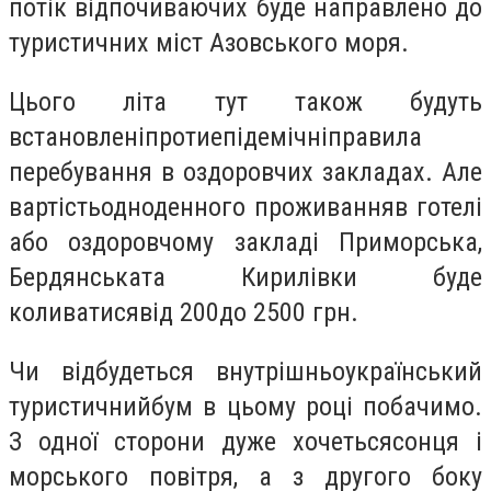
потік відпочиваючих буде направлено до
туристичних міст Азовського моря.
Цього літа тут також будуть
встановленіпротиепідемічніправила
перебування в оздоровчих закладах. Але
вартістьодноденного проживанняв готелі
або оздоровчому закладі Приморська,
Бердянськата Кирилівки буде
коливатисявід 200до 2500 грн.
Чи відбудеться внутрішньоукраїнський
туристичнийбум в цьому році побачимо.
З одної сторони дуже хочетьсясонця і
морського повітря, а з другого боку