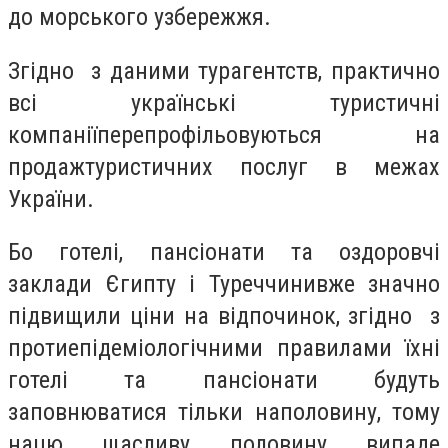
до морського узбережжя.
Згідно
з даними
турагентств, практично
всі українські туристичні
компаніїперепрофільовуються на
продажтуристичних послуг в межах
України.
Бо готелі, пансіонати та оздоровчі
заклади Єгипту і Туреччинивже значно
підвищили ціни на відпочинок, згідно
з
протиепідеміологічними правилами їхні
готелі та пансіонати
будуть
заповнюватися тільки наполовину, тому
нацю щасливу половину випаде