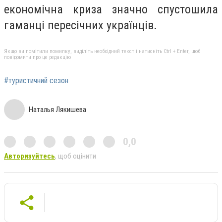
економічна криза значно спустошила
гаманці пересічних українців.
Якщо ви помітили помилку, виділіть необхідний текст і натисніть Ctrl + Enter, щоб
повідомити про це редакцію
#туристичний сезон
Наталья Лякишева
0,0
Авторизуйтесь
, щоб оцінити