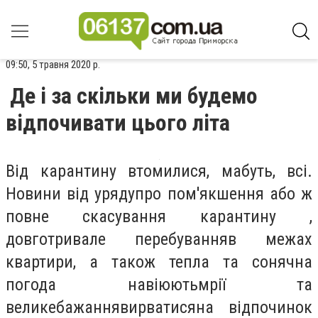
09:50, 5 травня 2020 р.
Де і за скільки ми будемо
відпочивати цього літа
Від карантину втомилися, мабуть, всі.
Новини від урядупро пом'якшення або ж
повне скасування карантину ,
довготривале перебуванняв межах
квартири, а також тепла та сонячна
погода навіюютьмрії та
великебажаннявирватисяна відпочинок