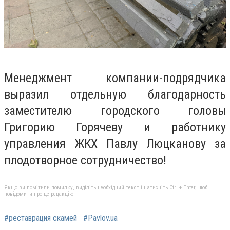
Менеджмент компании-подрядчика
выразил отдельную благодарность
заместителю
городского головы
Григорию Горячеву и работнику
управления ЖКХ Павлу Люцканову за
плодотворное сотрудничество!
Якщо ви помітили помилку, виділіть необхідний текст і натисніть Ctrl + Enter, щоб
повідомити про це редакцію
#реставрация скамей
#Pavlov.ua