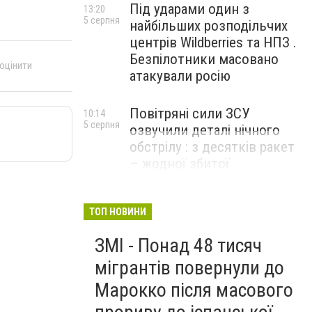
Під ударами один з
13:20
5 серпня
найбільших розподільчих
центрів Wildberries та НПЗ .
Безпілотники масовано
 оцінити
атакували росію
Повітряні сили ЗСУ
10:14
5 серпня
озвучили деталі нічного
обстрілу : з десятків ракет
– жодної збитої
ТОП НОВИНИ
ЗМІ - Понад 48 тисяч
мігрантів повернули до
Марокко після масового