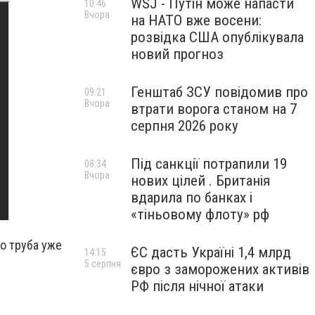
WSJ - Путін може напасти
10:46
Вчора
на НАТО вже восени:
розвідка США опублікувала
новий прогноз
Генштаб ЗСУ повідомив про
09:21
Вчора
втрати ворога станом на 7
серпня 2026 року
Під санкції потрапили 19
08:34
Вчора
нових цілей . Британія
вдарила по банках і
«тіньовому флоту» рф
о труба уже
ЄС дасть Україні 1,4 млрд
14:15
5 серпня
євро з заморожених активів
РФ після нічної атаки