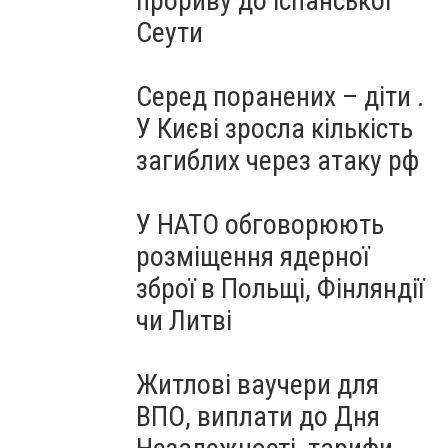
прориву до іспанської
Сеути
Серед поранених – діти .
У Києві зросла кількість
загиблих через атаку рф
У НАТО обговорюють
розміщення ядерної
зброї в Польщі, Фінляндії
чи Литві
Житлові ваучери для
ВПО, виплати до Дня