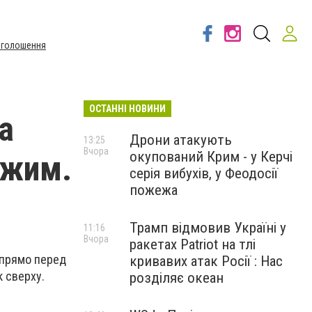
Оголошення
ОСТАННІ НОВИНИ
а
Дрони атакують
13:25
Вчора
окупований Крим - у Керчі
ожим.
серія вибухів, у Феодосії
пожежа
Трамп відмовив Україні у
11:16
Вчора
ракетах Patriot на тлі
 прямо перед
кривавих атак Росії : Нас
 сверху.
розділяє океан