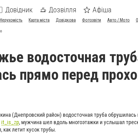
Довідник
Дозвілля
Афіша
Нерухомість
Карта міста
Довідкова
Фотозвіти
Авто / Мото
ео
жье водосточная труб
сь прямо перед прох
ыкина (Днепровский район) водосточная труба обрушилась
т
it_is_zp
, мужчина шел вдоль многоэтажки и услышал треск
ел, как летит кусок трубы.