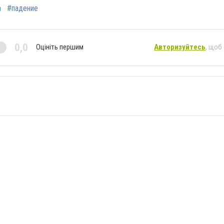
а
#падение
0,0
Оцініть першим
Авторизуйтесь
, щоб