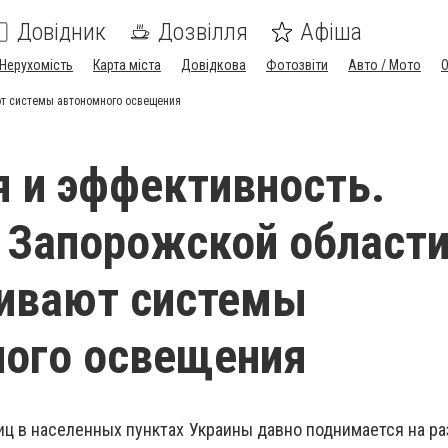
Довідник
Дозвілля
Афіша
Нерухомість
Карта міста
Довідкова
Фотозвіти
Авто / Мото
т системы автономного освещения
 и эффективность.
 Запорожской област
ливают системы
ного освещения
ц в населенных пунктах Украины давно поднимается на ра