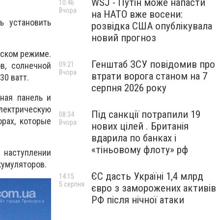
WSJ - Путін може напасти
10:46
Вчора
на НАТО вже восени:
ь установить
розвідка США опублікувала
новий прогноз
еском режиме.
Генштаб ЗСУ повідомив про
09:21
в, солнечной
Вчора
втрати ворога станом на 7
30 ватт.
серпня 2026 року
ная панель и
электрическую
Під санкції потрапили 19
08:34
орах, которые
Вчора
нових цілей . Британія
вдарила по банках і
«тіньовому флоту» рф
 наступлении
кумуляторов.
ЄС дасть Україні 1,4 млрд
14:15
5 серпня
євро з заморожених активів
РФ після нічної атаки