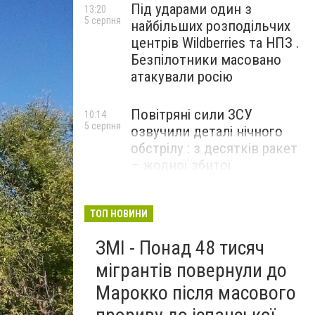
Під ударами один з
13:20
5 серпня
найбільших розподільчих
центрів Wildberries та НПЗ .
Безпілотники масовано
атакували росію
Повітряні сили ЗСУ
10:14
5 серпня
озвучили деталі нічного
обстрілу : з десятків ракет
– жодної збитої
ТОП НОВИНИ
ЗМІ - Понад 48 тисяч
мігрантів повернули до
Марокко після масового