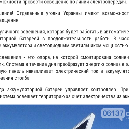
зможности провести освещение по линии электропередач.
шение! Отдаленные уголки Украины имеют возможност
вещения.
уличного освещения, которая будет работать в автоматич
яторной батареей с продолжительности работы 8 часо
и аккумулятора и светодиодным светильником мощностью 
свещения - это опора, на которой смонтирована солнеч
к. Система в течение дня преобразует энергию солнца в 
ную панель накапливает электрический ток в аккумулят
ования столба.
да аккумуляторной батареи управляет контроллер. При
система освещает территорию за счет электричества из ак