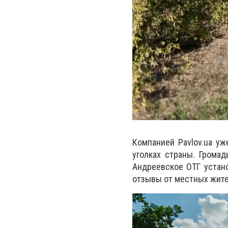
Компанией Pavlov.ua у
уголках страны. Грома
Андреевское ОТГ устан
отзывы от местных жите