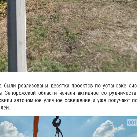
же были реализованы десятки проектов по установке си
ды Запорожской области начали активное сотрудничеств
овили автономное уличное освещение и уже получают п
лей.