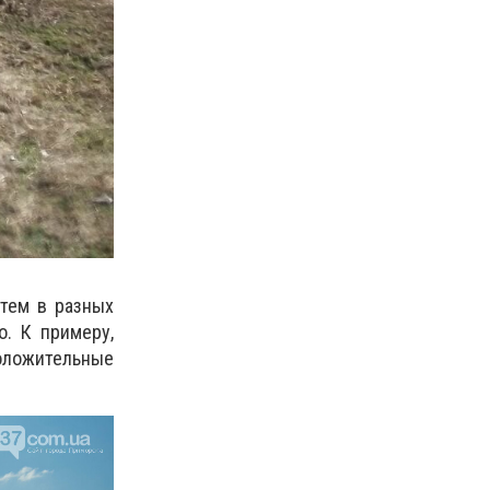
стем в разных
о. К примеру,
оложительные