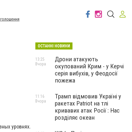
Оголошення
ОСТАННІ НОВИНИ
Дрони атакують
13:25
Вчора
окупований Крим - у Керчі
и
серія вибухів, у Феодосії
пожежа
Трамп відмовив Україні у
11:16
Вчора
ракетах Patriot на тлі
кривавих атак Росії : Нас
розділяє океан
зных уровнях.