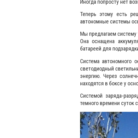
Иногда попросту нет во
Теперь этому есть ре
автономные системы ос
Мы предлагаем систему 
Она оснащена аккумул
батареей для подзарядк
Система автономного о
светодиодный светильни
энергию. Через солнеч
находятся в боксе у осн
Системой заряда-разря
темного времени суток 