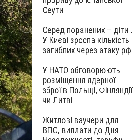
прориву до іспанської
Сеути
Серед поранених – діти .
У Києві зросла кількість
загиблих через атаку рф
У НАТО обговорюють
розміщення ядерної
зброї в Польщі, Фінляндії
чи Литві
Житлові ваучери для
ВПО, виплати до Дня