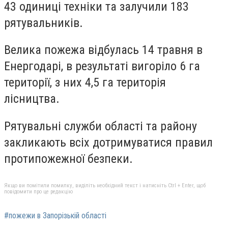
43 одиниці техніки та залучили 183
рятувальників.
Велика пожежа відбулась 14 травня в
Енергодарі, в результаті вигоріло 6 га
території, з них 4,5 га територія
лісництва.
Рятувальні служби області та району
закликають всіх дотримуватися правил
протипожежної безпеки.
Якщо ви помітили помилку, виділіть необхідний текст і натисніть Ctrl + Enter, щоб
повідомити про це редакцію
#пожежи в Запорізькій області