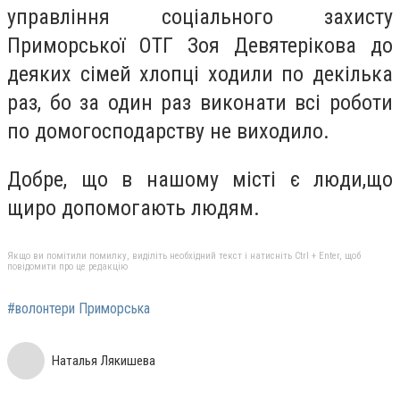
управління соціального захисту
Приморської ОТГ Зоя Девятерікова до
деяких сімей хлопці ходили по декілька
раз, бо за один раз виконати всі роботи
по домогосподарству не виходило.
Добре, що в нашому місті є люди,що
щиро допомогають людям.
Якщо ви помітили помилку, виділіть необхідний текст і натисніть Ctrl + Enter, щоб
повідомити про це редакцію
#волонтери Приморська
Наталья Лякишева