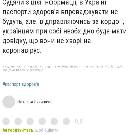
Судячи з цієї інформації, в Україні
паспорти здоров'я впроваджувати не
будуть, але відправляючись за кордон,
українцям при собі необхідно буде мати
довідку, що вони не хворі на
коронавірус.
Якщо ви помітили помилку, виділіть необхідний текст і натисніть Ctrl + Enter, щоб
повідомити про це редакцію
#паспорт здоров'я
Наталья Лякишева
0,0
Авторизуйтесь
, щоб оцінити