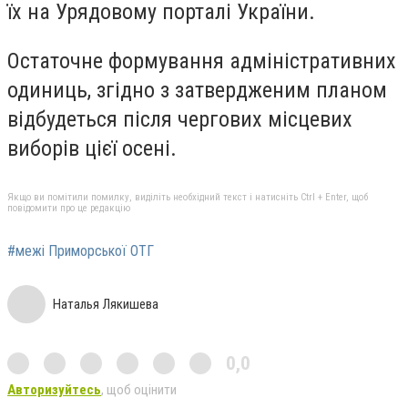
їх на Урядовому порталі України.
Остаточне формування адміністративних
одиниць, згідно з затвердженим планом
відбудеться після чергових місцевих
виборів цієї осені.
Якщо ви помітили помилку, виділіть необхідний текст і натисніть Ctrl + Enter, щоб
повідомити про це редакцію
#межі Приморської ОТГ
Наталья Лякишева
0,0
Авторизуйтесь
, щоб оцінити