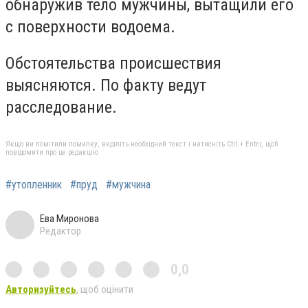
обнаружив тело мужчины, вытащили его
с поверхности водоема.
Обстоятельства происшествия
выясняются. По факту ведут
расследование.
Якщо ви помітили помилку, виділіть необхідний текст і натисніть Ctrl + Enter, щоб
повідомити про це редакцію
#утопленник
#пруд
#мужчина
Ева Миронова
Редактор
0,0
Авторизуйтесь
, щоб оцінити