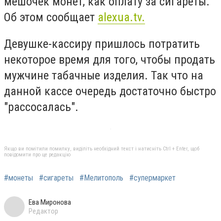
мешочек монет, как оплату за сигареты.
Об этом сообщает
alexua.tv.
Девушке-кассиру пришлось потратить
некоторое время для того, чтобы продать
мужчине табачные изделия. Так что на
данной кассе очередь достаточно быстро
"рассосалась".
Якщо ви помітили помилку, виділіть необхідний текст і натисніть Ctrl + Enter, щоб
повідомити про це редакцію
#монеты
#сигареты
#Мелитополь
#супермаркет
Ева Миронова
Редактор