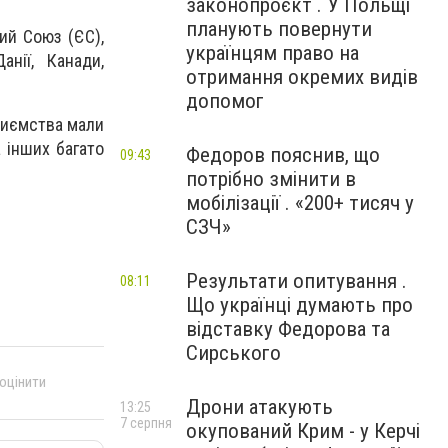
законопроєкт . У Польщі
планують повернути
ий Союз (ЄС),
українцям право на
нії, Канади,
отримання окремих видів
допомог
риємства мали
 інших багато
Федоров пояснив, що
09:43
потрібно змінити в
мобілізації . «200+ тисяч у
СЗЧ»
Результати опитування .
08:11
Що українці думають про
відставку Федорова та
Сирського
 оцінити
Дрони атакують
13:25
7 серпня
окупований Крим - у Керчі