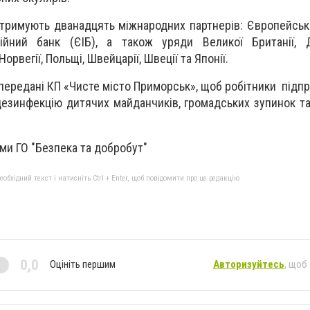
тримують дванадцять міжнародних партнерів: Європейськ
ійний банк (ЄІБ), а також уряди Великої Британії, Да
орвегії, Польщі, Швейцарії, Швеції та Японії.
 передані КП «Чисте місто Приморськ», щоб робітники підп
езинфекцію дитячих майданчиків, громадських зупинок та
ми ГО "Безпека та добробут"
бхідний текст і натисніть Ctrl + Enter, щоб повідомити про це редакцію
0,0
Оцініть першим
Авторизуйтесь
, щоб