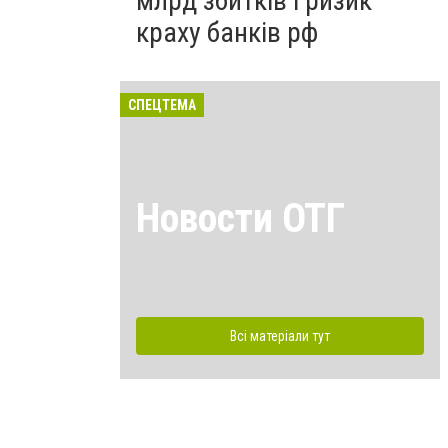
млрд збитків і ризик
краху банків рф
СПЕЦТЕМА
Новости ОТГ
Всі матеріали тут