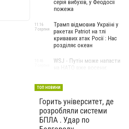
серія вибухів, у Феодосії
пожежа
Трамп відмовив Україні у
11:16
7 серпня
ракетах Patriot на тлі
кривавих атак Росії : Нас
розділяє океан
WSJ - Путін може напасти
10:46
7 серпня
на НАТО вже восени:
розвідка США опублікувала
новий прогноз
ТОП НОВИНИ
Горить університет, де
розробляли системи
БПЛА . Удар по