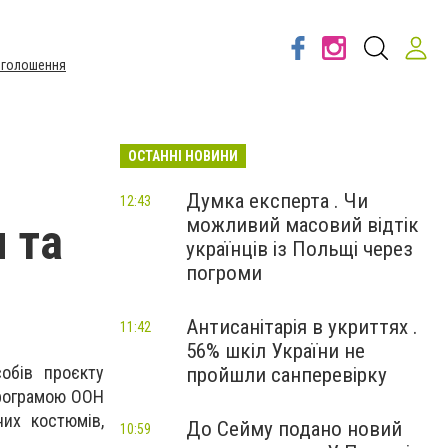
Оголошення
ОСТАННІ НОВИНИ
Думка експерта . Чи
12:43
можливий масовий відтік
 та
українців із Польщі через
погроми
Антисанітарія в укриттях .
11:42
56% шкіл України не
собів проєкту
пройшли санперевірку
Програмою ООН
их костюмів,
До Сейму подано новий
10:59