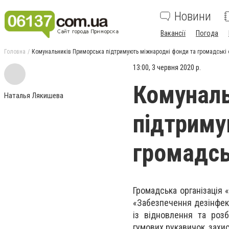
Новини
Вакансії
Погода
Головна
Комунальників Приморська підтримують міжнародні фонди та громадські о
13:00, 3 червня 2020 р.
Комуналь
Наталья Лякишева
підтриму
громадськ
Громадська організація 
«Забезпечення дезінфек
із відновлення та роз
гумових рукавичок, захис