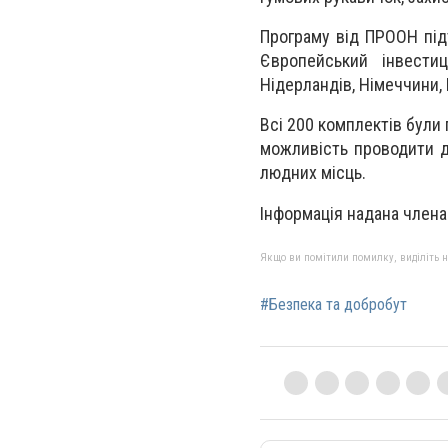
Програму від ПРООН під
Європейський інвестиц
Нідерландів, Німеччини, Н
Всі 200 комплектів були
можливість проводити д
людних місць.
Інформація надана члена
Якщо ви помітили помилку, виділіть нео
#Безпека та добробут