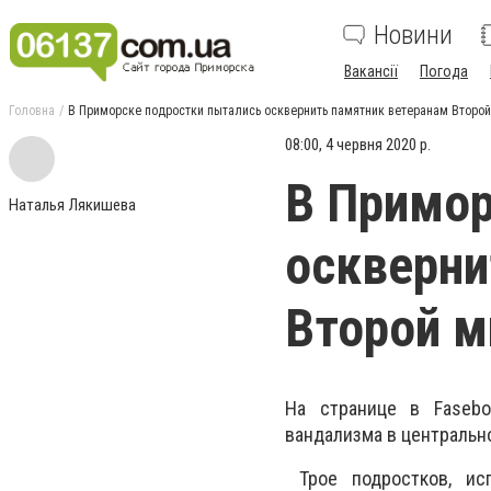
Новини
Вакансії
Погода
Головна
В Приморске подростки пытались осквернить памятник ветеранам Второ
08:00, 4 червня 2020 р.
В Примор
Наталья Лякишева
оскверни
Второй м
На странице в Fasebo
вандализма в центральн
Трое подростков, исп