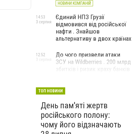
НОВИНИ КОМПАНІЙ
Єдиний НПЗ Грузії
14:53
3 серпня
відмовився від російської
нафти . Знайшов
альтернативу в двох країнах
До чого призвели атаки
12:52
3 серпня
ЗСУ на Wildberries . 200 млрд
збитків і ризик краху банків
рф
ТОП НОВИНИ
День пам'яті жертв
російського полону:
чому його відзначають