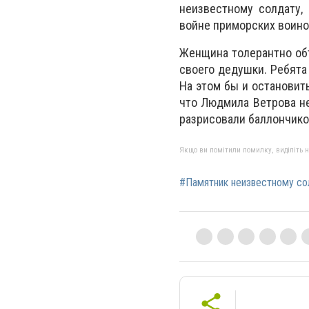
неизвестному солдату,
войне приморских воино
Женщина толерантно объ
своего дедушки. Ребята
На этом бы и остановить
что Людмила Ветрова не
разрисовали баллончико
Якщо ви помітили помилку, виділіть нео
#Памятник неизвестному со