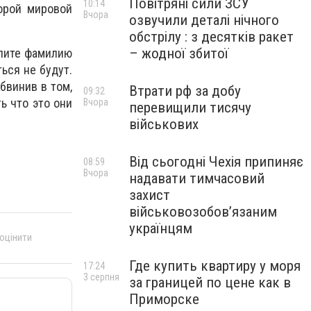
Повітряні сили ЗСУ
10:14
орой мировой
Вчора
озвучили деталі нічного
обстрілу : з десятків ракет
– жодної збитої
плите фамилию
ься не будут.
бвинив в том,
Втрати рф за добу
09:32
ь что это они
Вчора
перевищили тисячу
військових
Від сьогодні Чехія припиняє
08:59
Вчора
надавати тимчасовий
захист
військовозобов’язаним
українцям
 оцінити
Где купить квартиру у моря
17:24
3 серпня
за границей по цене как в
Приморске