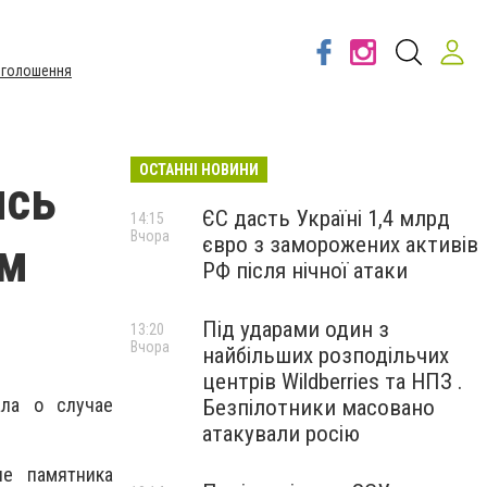
Оголошення
ОСТАННІ НОВИНИ
ись
ЄС дасть Україні 1,4 млрд
14:15
Вчора
євро з заморожених активів
ам
РФ після нічної атаки
Під ударами один з
13:20
Вчора
найбільших розподільчих
центрів Wildberries та НПЗ .
ала о случае
Безпілотники масовано
атакували росію
ле памятника