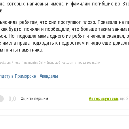
 на которых написаны имена и фамилии погибших во Вт
в.
яснила ребятам, что они поступают плохо. Показала на 
 как будто поняли и пообещали, что больше таким занимат
ся. Но подошла мама одного из ребят и начала скандал, о
 имела права подходить к подросткам и надо еще доказат
м плиты памятника.
бхідний текст і натисніть Ctrl + Enter, щоб повідомити про це редакцію
лдату в Приморске
#вандалы
0,0
Оцініть першим
Авторизуйтесь
, щоб