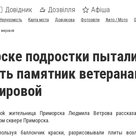
Довідник
Дозвілля
Афіша
Нерухомість
Карта міста
Довідкова
Фотозвіти
Авто / Мото
й мировой
ске подростки пытал
ть памятник ветеран
ировой
ok жительница Приморска Людмила Ветрова рассказ
ом сквере Приморска.
ользуя баллончик краски, разрисовывали плиты воз