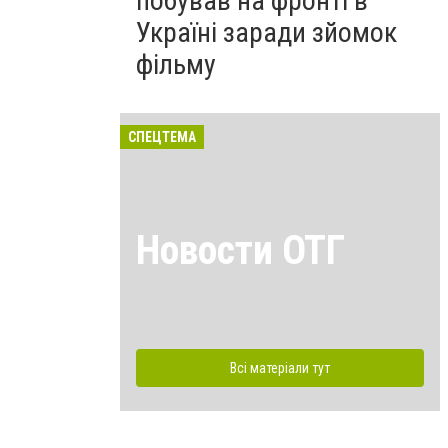
побував на фронті в
Україні заради зйомок
фільму
СПЕЦТЕМА
Новости ОТГ
Всі матеріали тут