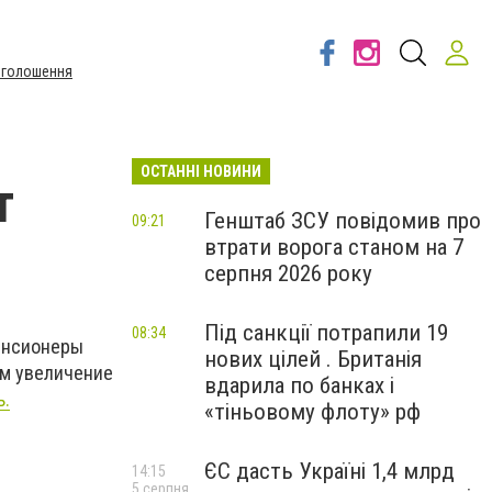
Оголошення
ОСТАННІ НОВИНИ
т
Генштаб ЗСУ повідомив про
09:21
втрати ворога станом на 7
серпня 2026 року
Під санкції потрапили 19
08:34
пенсионеры
нових цілей . Британія
ом увеличение
вдарила по банках і
ь.
«тіньовому флоту» рф
ЄС дасть Україні 1,4 млрд
14:15
5 серпня