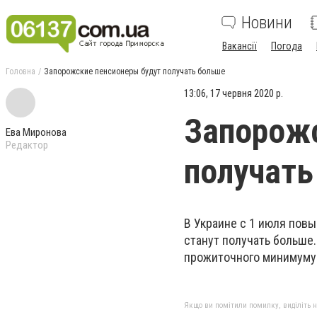
Новини
Вакансії
Погода
Головна
Запорожские пенсионеры будут получать больше
13:06, 17 червня 2020 р.
Запорожс
Ева Миронова
Редактор
получать
В Украине с 1 июля пов
станут получать больше
прожиточного минимуму
Якщо ви помітили помилку, виділіть нео