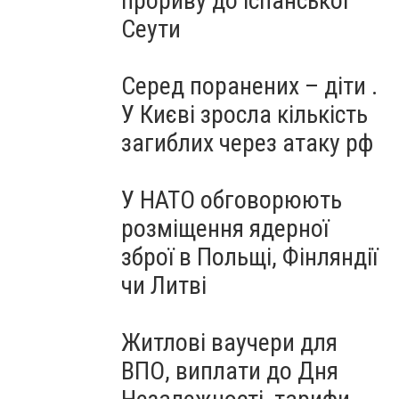
прориву до іспанської
Сеути
Серед поранених – діти .
У Києві зросла кількість
загиблих через атаку рф
У НАТО обговорюють
розміщення ядерної
зброї в Польщі, Фінляндії
чи Литві
Житлові ваучери для
ВПО, виплати до Дня