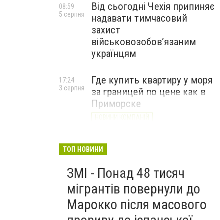
Від сьогодні Чехія припиняє
08:59
5 серпня
надавати тимчасовий
захист
військовозобов’язаним
українцям
Где купить квартиру у моря
17:24
3 серпня
за границей по цене как в
Приморске
НОВИНИ КОМПАНІЙ
ТОП НОВИНИ
ЗМІ - Понад 48 тисяч
мігрантів повернули до
Марокко після масового