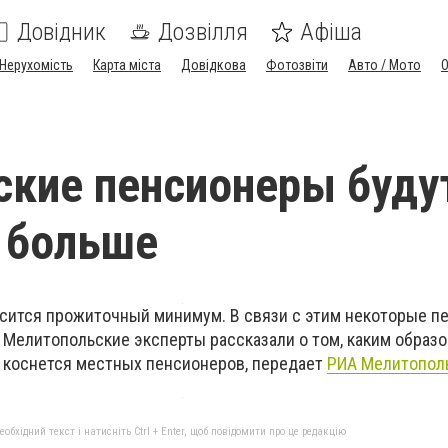
Довідник
Дозвілля
Афіша
Нерухомість
Карта міста
Довідкова
Фотозвіти
Авто / Мото
кие пенсионеры буду
 больше
ысится прожиточный минимум. В связи с этим некоторые 
. Мелитопольские эксперты рассказали о том, каким образ
 коснется местных пенсионеров, передает
РИА Мелитопол
бхідний текст і натисніть Ctrl + Enter, щоб повідомити про це редакцію