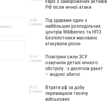
євро з заморожених активів
РФ після нічної атаки
Під ударами один з
13:20
5 серпня
найбільших розподільчих
 оцінити
центрів Wildberries та НПЗ .
Безпілотники масовано
атакували росію
Повітряні сили ЗСУ
10:14
5 серпня
озвучили деталі нічного
обстрілу : з десятків ракет
– жодної збитої
Втрати рф за добу
09:32
5 серпня
перевищили тисячу
військових