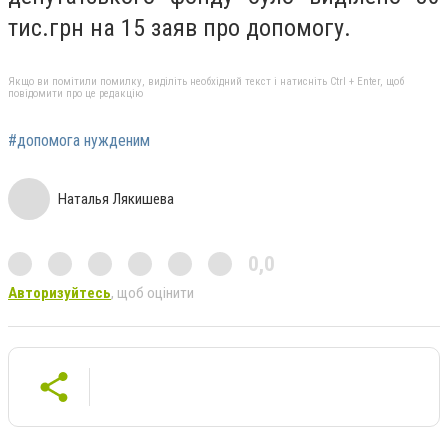
тис.грн на 15 заяв про допомогу.
Якщо ви помітили помилку, виділіть необхідний текст і натисніть Ctrl + Enter, щоб
повідомити про це редакцію
#допомога нужденим
Наталья Лякишева
0,0
Авторизуйтесь
, щоб оцінити