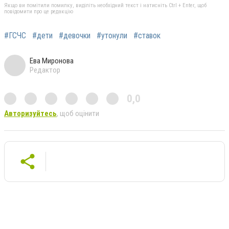
Якщо ви помітили помилку, виділіть необхідний текст і натисніть Ctrl + Enter, щоб
повідомити про це редакцію
#ГСЧС
#дети
#девочки
#утонули
#ставок
Ева Миронова
Редактор
0,0
Авторизуйтесь
, щоб оцінити